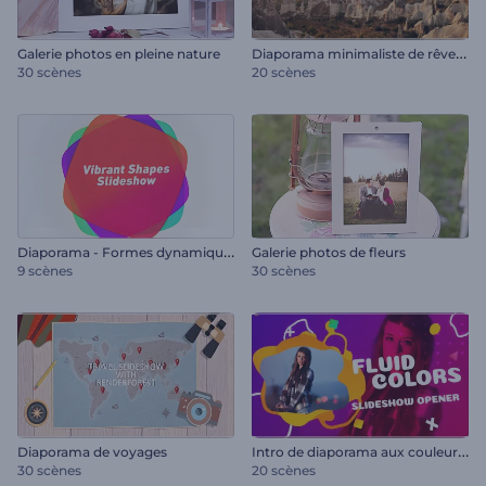
D
iaporama minimaliste de rêveurs
Galerie photos en pleine nature
30 scènes
20 scènes
D
iaporama - Formes dynamiques
Galerie photos de fleurs
9 scènes
30 scènes
I
ntro de diaporama aux couleurs fluides
Diaporama de voyages
30 scènes
20 scènes