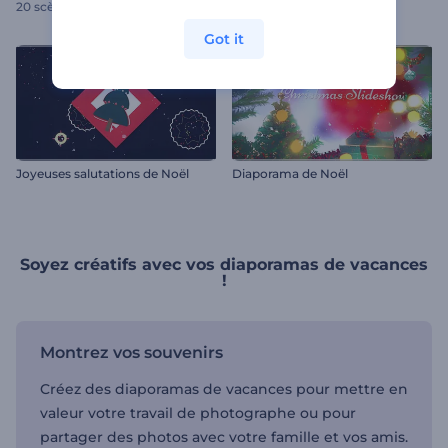
20 scènes
20 scènes
Got it
Joyeuses salutations de Noël
Diaporama de Noël
Soyez créatifs avec vos diaporamas de vacances
!
Montrez vos souvenirs
Créez des diaporamas de vacances pour mettre en
valeur votre travail de photographe ou pour
partager des photos avec votre famille et vos amis.