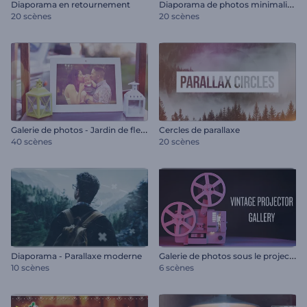
D
iaporama de photos minimaliste
Diaporama en retournement
20 scènes
20 scènes
G
alerie de photos - Jardin de fleurs
Cercles de parallaxe
40 scènes
20 scènes
G
alerie de photos sous le projecteur vintage
Diaporama - Parallaxe moderne
10 scènes
6 scènes