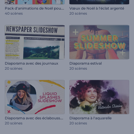
P
ack d'animations de Noël pour Reels
Vœux de Noël à l'éclat argenté
40 scènes
20 scènes
Diaporama avec des journaux
Diaporama estival
20 scènes
20 scènes
D
iaporama avec des éclaboussures de liquide
Diaporama à l'aquarelle
20 scènes
20 scènes