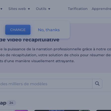
Sites web
Outils
Tarification
Apprendr
e vidéo récapitulative
No, thanks
CHANGE
es
Modèles D'annonces Vidéo
Vidéos Récap
e vidéo récapitulative
e la puissance de la narration professionnelle grâce à notre co
éo de récapitulation, votre solution de choix pour résumer 
ets d'une manière visuellement attrayante.
cap
24