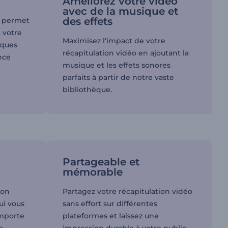
Améliorez votre vidéo
avec de la musique et
des effets
s permet
 votre
Maximisez l'impact de votre
lques
récapitulation vidéo en ajoutant la
nce
musique et les effets sonores
parfaits à partir de notre vaste
bibliothèque.
Partageable et
mémorable
ion
Partagez votre récapitulation vidéo
ui vous
sans effort sur différentes
importe
plateformes et laissez une
n.
impression durable à votre public.