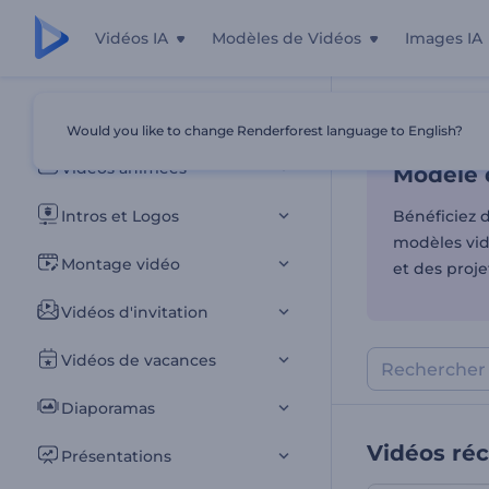
Vidéos IA
Modèles de Vidéos
Images IA
Modèle d
Tous les modèles
Would you like to change Renderforest language to English?
Accueil
Modèl
Vidéos animées
Modèle d
Intros et Logos
Bénéficiez d
modèles vid
Montage vidéo
et des proj
Vidéos d'invitation
Vidéos de vacances
Diaporamas
Vidéos ré
Présentations