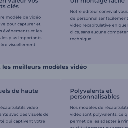
en valeur vos
Un montage facile
s clés
Notre éditeur convivial vou
otre modèle de vidéo
de personnaliser facilement
ive pour capturer et
vidéo récapitulative en que
es événements et les
clics, sans aucune compéte
s les plus importants
technique.
ère visuellement
 les meilleurs modèles vidéo
uels de haute
Polyvalents et
personnalisables
écapitulatifs vidéo
Nos modèles de récapitulat
ants avec des visuels de
vidéo sont polyvalents, ce q
té qui captivent votre
permet de les adapter à n'
quel événement ou occasio