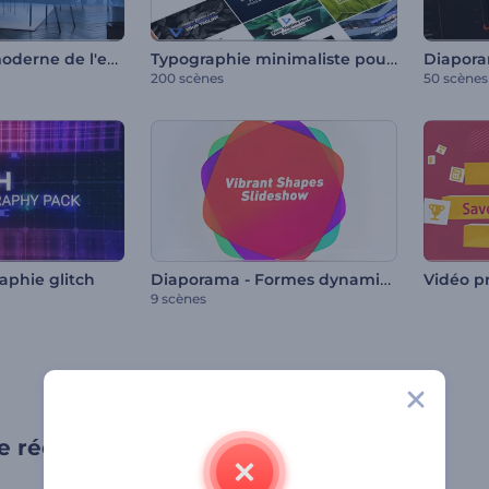
Présentation moderne de l'entreprise
Typographie minimaliste pour les réseaux sociaux
Diapora
200 scènes
50 scènes
Diaporama - Formes dynamiques
aphie glitch
9 scènes
 récapitulation par Renderforest