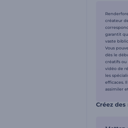
Renderfore
créateur de
correspond
garantit q
vaste bibli
Vous pouvez
dès le déb
créatifs o
vidéo de ré
les spécial
efficaces. 
assimiler e
Créez des 