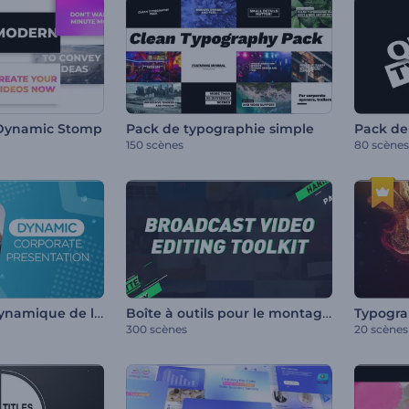
 Dynamic Stomp
Pack de typographie simple
Pack de
150 scènes
80 scènes
Présentation dynamique de l'entreprise
Boîte à outils pour le montage de vidéos de diffusion
300 scènes
20 scènes