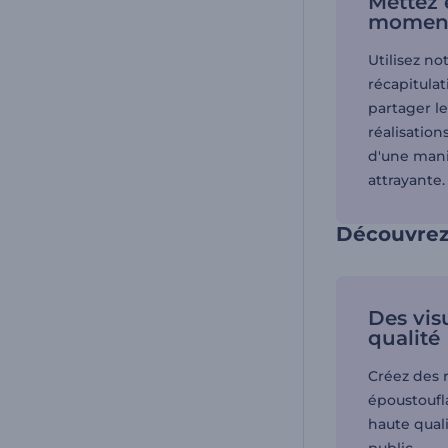
Mettez 
moment
Utilisez n
récapitulat
partager l
réalisation
d'une mani
attrayante.
Découvrez
Des vis
qualité
Créez des r
époustoufl
haute quali
public.