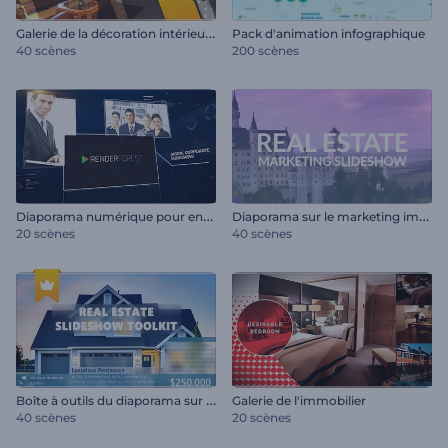
G
alerie de la décoration intérieure
Pack d'animation infographique
40 scènes
200 scènes
D
iaporama numérique pour entreprises
D
iaporama sur le marketing immobilier
20 scènes
40 scènes
B
oîte à outils du diaporama sur l'immobilier
Galerie de l'immobilier
40 scènes
20 scènes