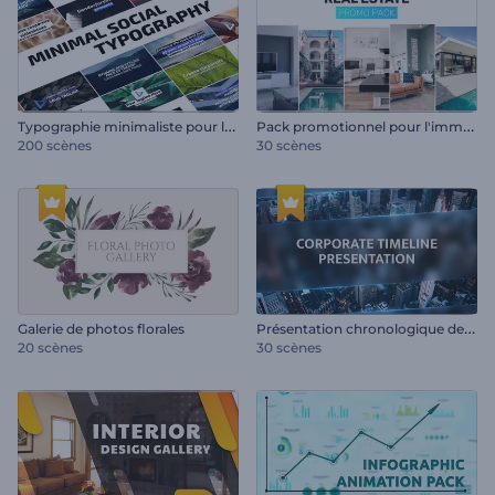
T
ypographie minimaliste pour les réseaux sociaux
P
ack promotionnel pour l'immobilier
200 scènes
30 scènes
P
résentation chronologique de l'entreprise
Galerie de photos florales
20 scènes
30 scènes