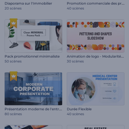
P
romotion commerciale des produits au détail
Diaporama sur l'Immobilier
20 scènes
40 scènes
A
nimation de logo - Modularité abstraite
Pack promotionnel minimaliste
50 scènes
30 scènes
P
résentation moderne de l'entreprise
Durée Flexible
80 scènes
40 scènes