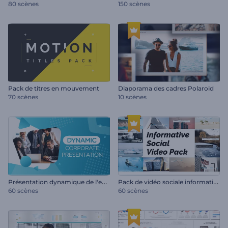
80 scènes
150 scènes
Pack de titres en mouvement
Diaporama des cadres Polaroid
70 scènes
10 scènes
P
résentation dynamique de l'entreprise
P
ack de vidéo sociale informative
60 scènes
60 scènes