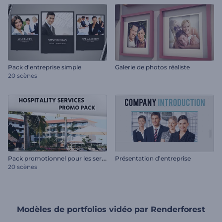
Pack d'entreprise simple
Galerie de photos réaliste
20 scènes
P
ack promotionnel pour les services d'accueil
Présentation d’entreprise
20 scènes
Modèles de portfolios vidéo par Renderforest