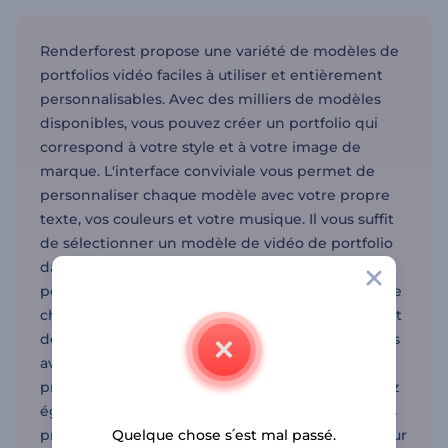
Renderforest propose une variété de modèles de
portfolios vidéo faciles à utiliser et entièrement
personnalisables. Avec des milliers de modèles
disponibles, vous pouvez créer un portfolio qui
correspond à votre style et à votre image de
marque. L'interface conviviale vous permet de
personnaliser chaque modèle avec votre propre
texte, vos couleurs et votre musique. Il vous suffit
de sélectionner un modèle de vidéo de portfolio
dans la bibliothèque, d'ajouter votre texte
personnalisé et les points forts de votre projet, de
choisir vos couleurs et votre musique préférées et
de prévisualiser le résultat final. Une fois que vous
avez terminé, téléchargez votre vidéo et
présentez-la à des clients potentiels. Vous pouvez
également utiliser le créateur de vidéos pour des
projets similaires. Nos ressources sont idéales pour
Quelque chose s՛est mal passé.