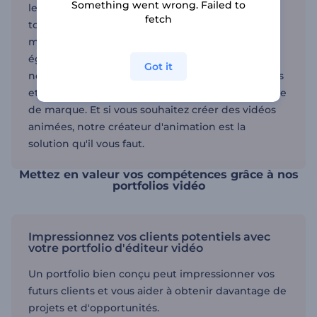
Something went wrong. Failed to
les éditeurs vidéo, les créateurs de contenu et
fetch
tous ceux qui souhaitent présenter leur travail de
manière professionnelle. Renderforest propose
également des outils tels que le générateur de
Got it
noms d'entreprise IA pour la création de marques
et le créateur de logos pour les besoins de l'image
de marque. Et si vous souhaitez créer des vidéos
animées, notre créateur d'animation est la
solution qu'il vous faut.
Mettez en valeur vos compétences grâce à nos
portfolios vidéo
Impressionnez vos clients potentiels avec
votre portfolio d'éditeur vidéo
Un portfolio bien conçu peut impressionner vos
futurs clients et vous aider à obtenir davantage de
projets et d'opportunités.