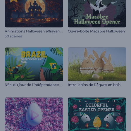
A
nimations Halloween effrayantes
Ouvre-boîte Macabre Halloween
30 scènes
R
éel du jour de l'indépendance du Brésil
Intro lapins de Pâques en bois