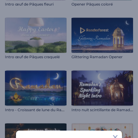
Intro œuf de Pâques fleuri
Opener Pâques coloré
Intro œuf de Pâques craquelé
Glittering Ramadan Opener
I
ntro - Croissant de lune du Ramadan
I
ntro nuit scintillante de Ramadan