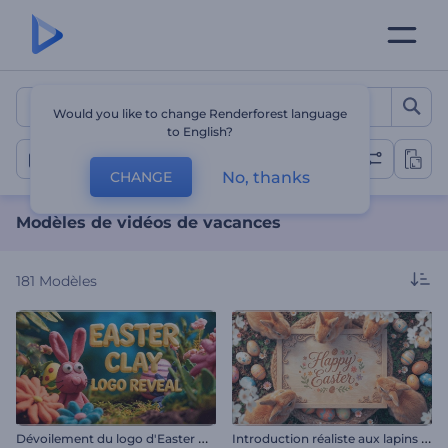
Modèles de vidéos de vac
Would you like to change Renderforest language
to English?
Vidéos de vacances
No, thanks
CHANGE
Modèles de vidéos de vacances
181
Modèles
D
évoilement du logo d'Easter Clay
I
ntroduction réaliste aux lapins de Pâques