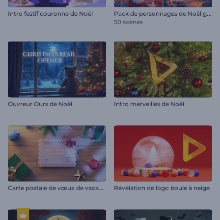
P
ack de personnages de Noël gentils
Intro festif couronne de Noël
50 scènes
Ouvreur Ours de Noël
Intro merveilles de Noël
C
arte postale de vœux de vacances
Révélation de logo boule à neige