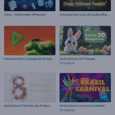
I
ntroduction à la citrouille effrayante d'Halloween
Intro - Halloween effrayant
I
ntroduction à l'araignée d'Halloween
Animations 3D Pâques
20 scènes
Salutations Florales du 8 Mars
Animations carnaval brésilien
30 scènes