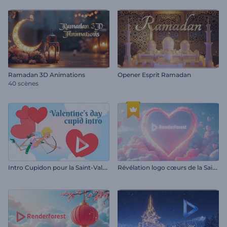
Ramadan 3D Animations
Opener Esprit Ramadan
40 scènes
I
ntro Cupidon pour la Saint-Valentin
R
évélation logo cœurs de la Saint-Valentin