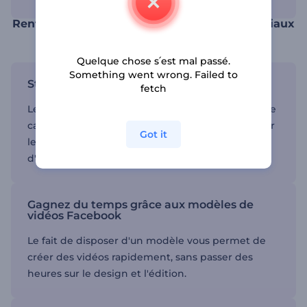
Renforcez votre présence sur les médias sociaux
grâce aux modèles de vidéos Facebook
Quelque chose s՛est mal passé.
Something went wrong. Failed to
Stimulez l'engagement
fetch
Les vidéos bien conçues sont plus susceptibles de
capter l'attention et de susciter l'engagement sur
Got it
les réseaux sociaux, ce qui vous permet
d'atteindre un public plus large.
Gagnez du temps grâce aux modèles de
vidéos Facebook
Le fait de disposer d'un modèle vous permet de
créer des vidéos rapidement, sans passer des
heures sur le design et l'édition.