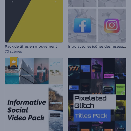
I
ntro avec les icônes des réseaux sociaux
Pack de titres en mouvement
70 scènes