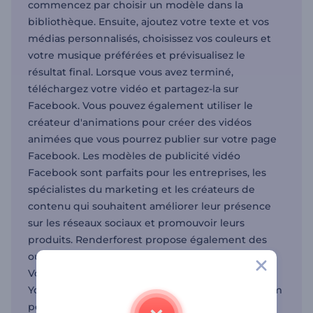
commencez par choisir un modèle dans la
bibliothèque. Ensuite, ajoutez votre texte et vos
médias personnalisés, choisissez vos couleurs et
votre musique préférées et prévisualisez le
résultat final. Lorsque vous avez terminé,
téléchargez votre vidéo et partagez-la sur
Facebook. Vous pouvez également utiliser le
créateur d'animations pour créer des vidéos
animées que vous pourrez publier sur votre page
Facebook. Les modèles de publicité vidéo
Facebook sont parfaits pour les entreprises, les
spécialistes du marketing et les créateurs de
contenu qui souhaitent améliorer leur présence
sur les réseaux sociaux et promouvoir leurs
produits. Renderforest propose également des
outils pour d'autres canaux de réseaux sociaux.
Vous avez le créateur d'intro pour les vidéos
YouTube ainsi que le créateur de vidéos Instagram
pour étendre votre portée.