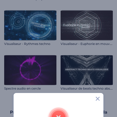
V
isualiseur - Euphorie en mouvement
Visualiseur - Rythmes techno
V
isualiseur de beats techno abstraits
Spectre audio en cercle
Promouvez votre musique techno grâce à la
puissance des visuels