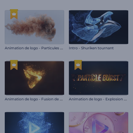
A
nimation de logo - Particules scintillantes
Intro - Shuriken tournant
A
nimation de logo - Fusion de particules
A
nimation de logo - Explosion de particules