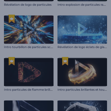
I
ntro explosion de particules rayonnantes
Révélation de logo de particules
I
ntro tourbillon de particules scintillantes
R
évélation de logo éclats de glace
I
ntro particules de flamme brillantes
I
ntro particules brillantes et tourbillonnantes