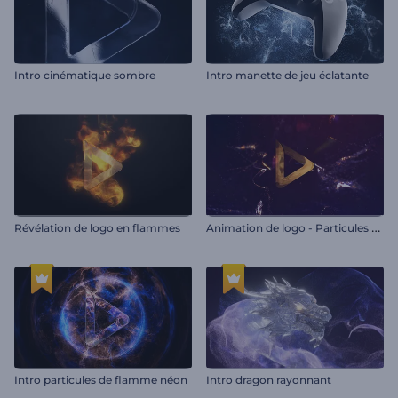
Intro cinématique sombre
Intro manette de jeu éclatante
A
nimation de logo - Particules en feu
Révélation de logo en flammes
Intro particules de flamme néon
Intro dragon rayonnant