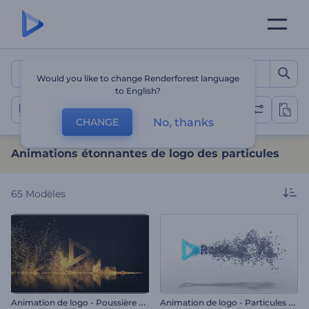
Animations étonnantes de 
Would you like to change Renderforest language
to English?
Animations de logo de particules
No, thanks
CHANGE
Animations étonnantes de logo des particules
65
Modèles
A
nimation de logo - Poussière de paillettes
A
nimation de logo - Particules simples