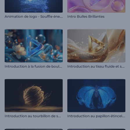
A
nimation de logo - Souffle énergétique des particules
Intro Bulles Brillantes
I
ntroduction à la fusion de boules liquides
I
ntroduction au tissu fluide et scintillant
I
ntroduction au tourbillon de sable
I
ntroduction au papillon étincelant