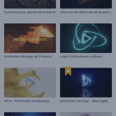
I
ntro sur les flammes et les particules
Ouverture par gravité de la pierre
Animation de logo de Phoenix
Logo Particules en collision
Intro - Particules miroitantes
Animation de logo - Néon gelé