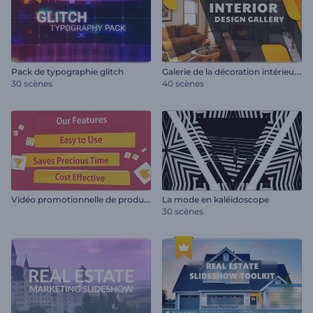
G
alerie de la décoration intérieure
Pack de typographie glitch
30 scènes
40 scènes
V
idéo promotionnelle de produit ou de service
La mode en kaléidoscope
30 scènes