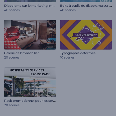
D
iaporama sur le marketing immobilier
B
oîte à outils du diaporama sur l'immobilier
40 scènes
40 scènes
Galerie de l'immobilier
Typographie déformée
20 scènes
10 scènes
P
ack promotionnel pour les services d'accueil
20 scènes