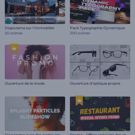
Diaporama sur l'Immobilier
Pack Typographie Dynamique
20 scènes
300 scènes
Ouverture de la mode
Ouverture d'optique propre
D
iaporama avec des particules éclaboussantes
P
romo - Offres spéciales des restaurants