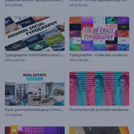
20 scènes
40 scènes
T
ypographie minimaliste pour les réseaux sociaux
Typographie - Folie des couleurs
200 scènes
100 scènes
P
ack promotionnel pour l'immobilier
Promotion de la mode tendance
30 scènes