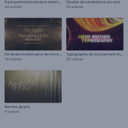
P
ack promotionnel de la cérémonie de remise des prix
Dossier de candidature aux prix
40 scènes
20 scènes
K
it de promotion pour les nominations aux prix
T
ypographie de mouvement en feu
70 scènes
20 scènes
Remise de prix
7 scènes