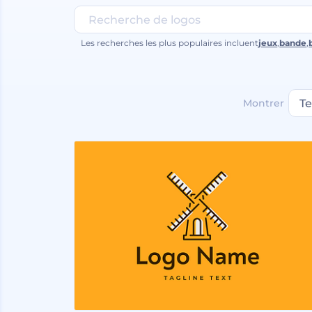
Les recherches les plus populaires incluent
jeux
,
bande
,
Montrer
T