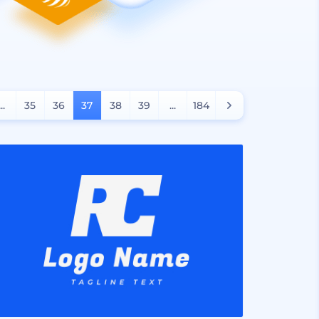
...
35
36
37
38
39
...
184