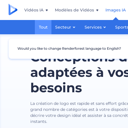
Vidéos IA
Modèles de Vidéos
Images IA
Tout
Secteur
Services
Sport
Would you like to change Renderforest language to English?
Conceptions d
adaptées à vo
besoins
La création de logo est rapide et sans effort grâc
grand nombre de catégories est à votre dispositi
décrire votre design idéal et assister à sa concré
instants.