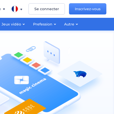
e
Se connecter
Inscrivez-vous
Jeux vidéo
Prefession
Autre