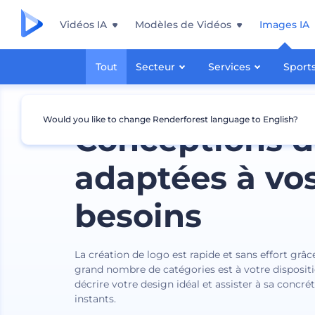
Vidéos IA
Modèles de Vidéos
Images IA
Tout
Secteur
Services
Sport
Would you like to change Renderforest language to English?
Conceptions d
adaptées à vo
besoins
La création de logo est rapide et sans effort grâc
grand nombre de catégories est à votre dispositi
décrire votre design idéal et assister à sa concré
instants.