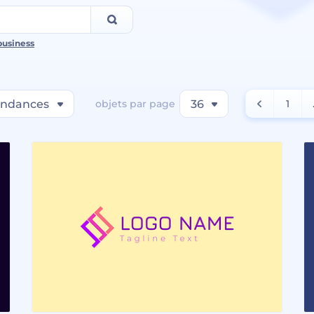
business
endances
objets par page
36
1