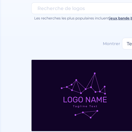
Les recherches les plus populaires incluent
jeux
,
bande
,
Montrer
T