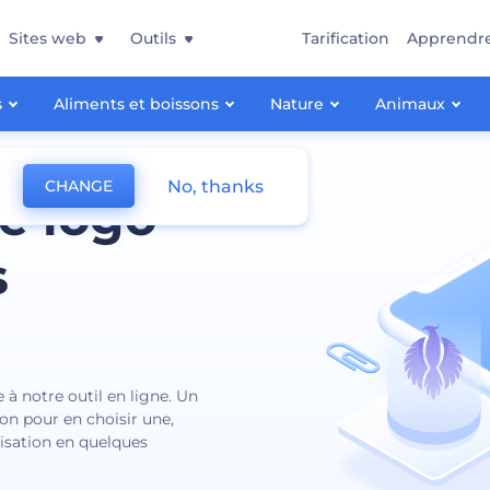
Sites web
Outils
Tarification
Apprendr
s
Aliments et boissons
Nature
Animaux
No, thanks
CHANGE
e logo
s
e à notre outil en ligne. Un
on pour en choisir une,
tisation en quelques