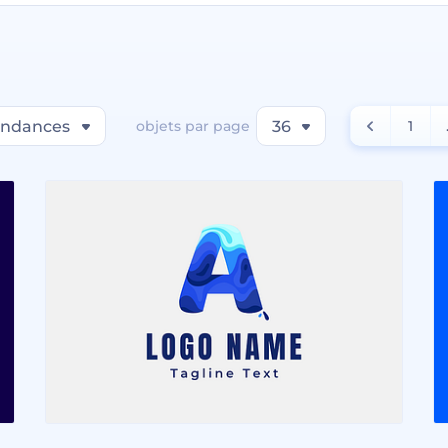
endances
objets par page
36
1