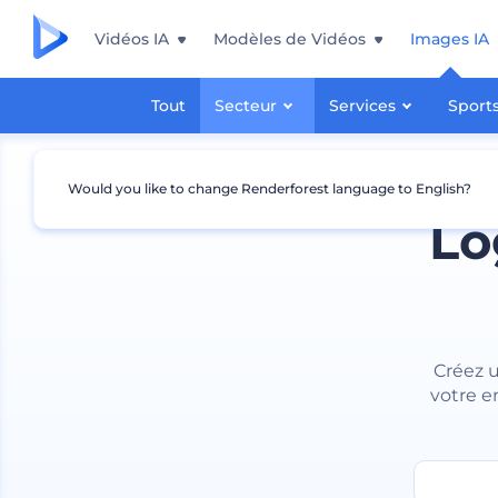
Vidéos IA
Modèles de Vidéos
Images IA
Tout
Secteur
Services
Sport
Would you like to change Renderforest language to English?
Lo
Créez u
votre e