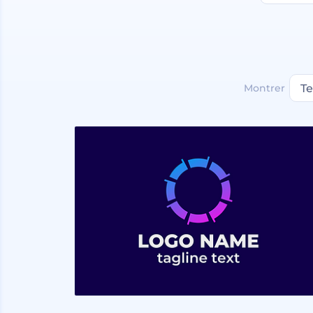
Montrer
T