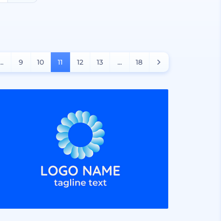
...
9
10
11
12
13
...
18