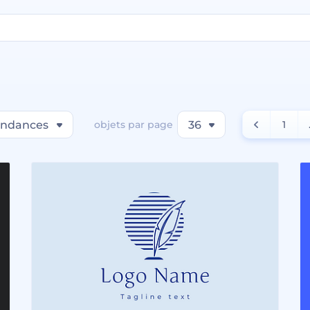
endances
objets par page
36
1