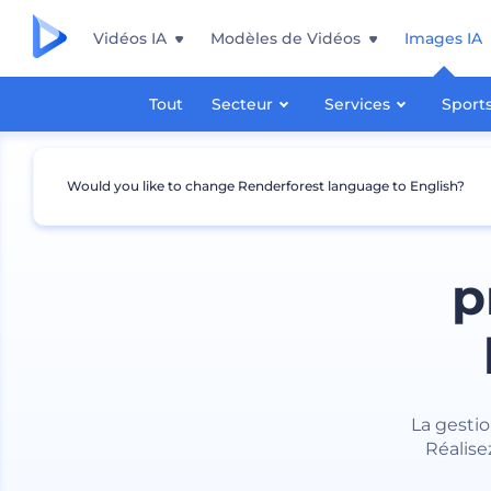
Vidéos IA
Modèles de Vidéos
Images IA
Tout
Secteur
Services
Sport
Would you like to change Renderforest language to English?
p
La gesti
Réalise