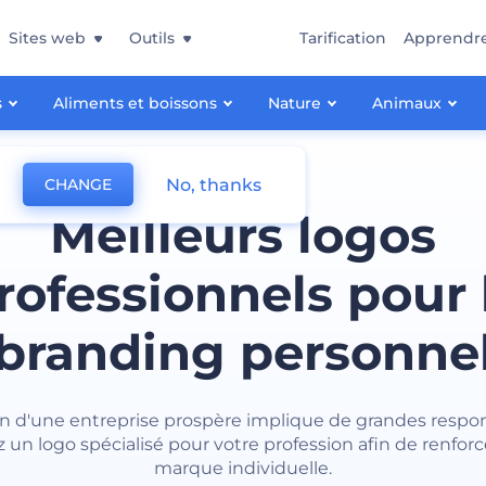
Sites web
Outils
Tarification
Apprendr
s
Aliments et boissons
Nature
Animaux
No, thanks
CHANGE
Meilleurs logos
rofessionnels pour 
branding personne
on d'une entreprise prospère implique de grandes respons
z un logo spécialisé pour votre profession afin de renforc
marque individuelle.