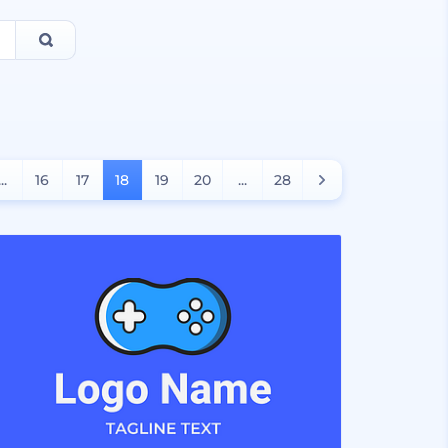
...
16
17
18
19
20
...
28