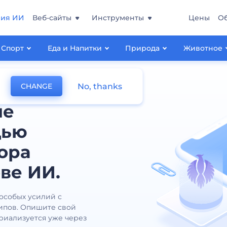
ния ИИ
Веб-сайты
Инструменты
Цены
О
Спорт
Еда и Напитки
Природа
Животное
No, thanks
CHANGE
ые
щью
ора
ве ИИ.
 особых усилий с
ипов. Опишите свой
ериализуется уже через