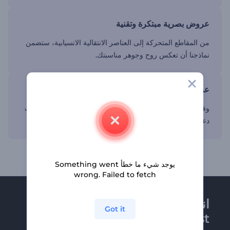
عروض بصرية مبتكرة وتقنية
من المقاطع المتحركة إلى العناصر الانتقالية الانسيابية، ستضمن
نماذجنا أن تعكس روح وجوهر مناسبتك.
عملية تحرير توفر الوقت
وفر الوقت والجهد في عملية التخطيط لمناسبتك. حرر فيديوهات
دعواتنا الجاهزة واجعل ضيوفك يشعرون بالترحاب.
يوجد شيء ما خطأ Something went
wrong. Failed to fetch
انضم إلى نشرة
Got it
Renderforest الإخبارية