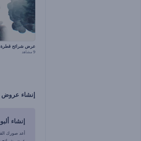
عرض شرائح قطرة ا
9 مشاهد
إنشاء عروض ش
إنشاء ألب
أعد صورك القد
عرض شرائح 