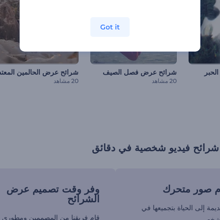
Got it
لحبر
شرائح عرض فصل الصيف
شرائح عرض الحالمين المعتد
20 مشاهد
20 مشاهد
رائح فيديو شخصية في دقائق
وم صور متحرك
وفر وقت تصميم عرض
الشرائح
يمة إلى الحياة بتجميعها في
قام فريقنا من المصممين ومطوري ا
شخصي.