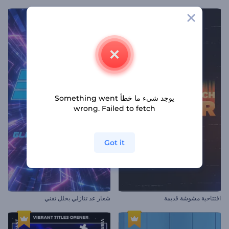
يوجد شيء ما خطأ Something went
wrong. Failed to fetch
Got it
افتتاحية مشوشة قديمة
شعار عد تنازلي بخلل تقني