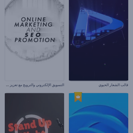
ا
لتسويق الإلكتروني والترويج مع تعزيز محرك البحث
قالب الشعار الحيوي