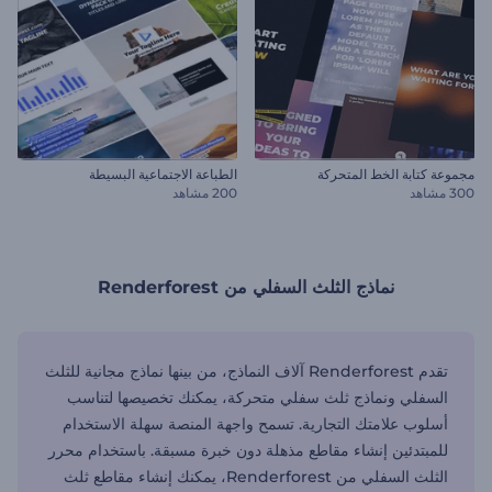
مجموعة كتابة الخط المتحركة
الطباعة الاجتماعية البسيطة
300 مشاهد
200 مشاهد
نماذج الثلث السفلي من Renderforest
تقدم Renderforest آلاف النماذج، من بينها نماذج مجانية للثلث
السفلي ونماذج ثلث سفلي متحركة، يمكنك تخصيصها لتناسب
أسلوب علامتك التجارية. تسمح واجهة المنصة سهلة الاستخدام
للمبتدئين إنشاء مقاطع مذهلة دون خبرة مسبقة. باستخدام محرر
الثلث السفلي من Renderforest، يمكنك إنشاء مقاطع ثلث