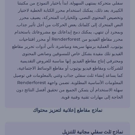
سفلي متحركة بمنتهى السهولة. ابدأ باختيار النموذج من مكتبتنا
الكبيرة. بعد ذلك، يمكنك استخدام محرر الكتابة الخطية لاختيار
وتخصيص المحتوى النصي. وللخيارات المتحركة، يضيف محرر
النص المتحرك إلى كلماتك بعض الحركات من أجل تأثير جذاب.
وبمجرد أن تنتهي، يمكنك دمج إبداعاتك مع مشروعاتك باستخدام
محرر مقاطع الفيديو من Renderforest أو محرر افتتاحيات
يوتيوب. العملية برمتها سريعة ومباشرة. تأتي أدوات تحرير مقاطع
الفيديو تلك مفيدة بشكل خاص للمسوقين وصانعي المحتوى
ومحترفي إنتاج مقاطع الفيديو. إنها مناسبة للعروض التقديمية
للشركات ومقاطع فيديو يوتيوب أو مقاطع الوسائط الاجتماعية،
كما يساعد إنشاء ثلث سفلي جذاب وغني بالمعلومات في توصيل
المعلومات الأساسية المطلوبة. تضمن واجهة Renderforest
سهلة الاستخدام أن يتمكن الجميع من تحقيق أفضل النتائج دون
الحاجة إلى مهارات تقنية وفنية قوية.
نماذج مقاطع إعلانية لتعزيز محتواك
نماذج ثلث سفلي مجانية للتنزيل