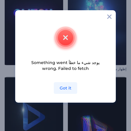
يوجد شيء ما خطأ Something went
wrong. Failed to fetch
إظهار شعار التشتت النابض بالحياة
شعار الخلل التقني متعدد الألوان
Got it