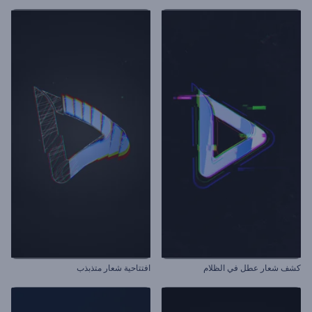
كشف شعار عطل في الظلام
افتتاحية شعار متذبذب