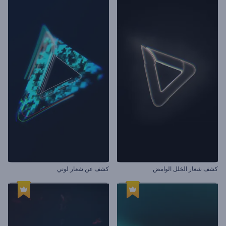
كشف شعار الخلل الوامض
كشف عن شعار لوني