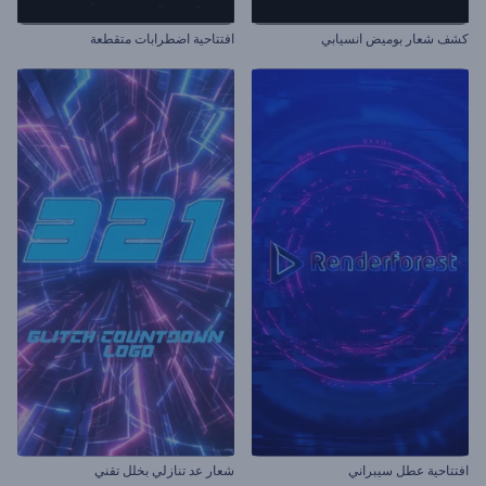
كشف شعار بوميض انسيابي
افتتاحية اضطرابات متقطعة
افتتاحية عطل سيبراني
شعار عد تنازلي بخلل تقني