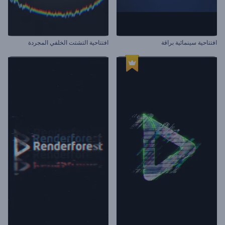
افتتاحية سينمائية براقة
افتتاحية التشتت الخلفي المجردة