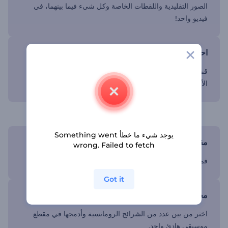
الصور التقليدية واللقطات الخاصة وكل شيء فيما بينهما، في
فيديو واحد!
احتفظ باللحظة السحرية
قم بإنشاء مقطع فيديو مميز لتتذكر يوم زفافك وتحتفظ به إلى
الأبد.
فيديو الاحتفاظ بالذكريات
يوجد شيء ما خطأ Something went
مقطع فيديو يناسب ذوقك
wrong. Failed to fetch
قم بتخصيص عض شرائح الزفاف بنقرات سهلة وسريعة.
Got it
مجموعة من الموسيقى والتصميمات
اختر من بين عدد من الشرائح الرومانسية وأدمجها في مقطع
موسيقي هادئ واحد.