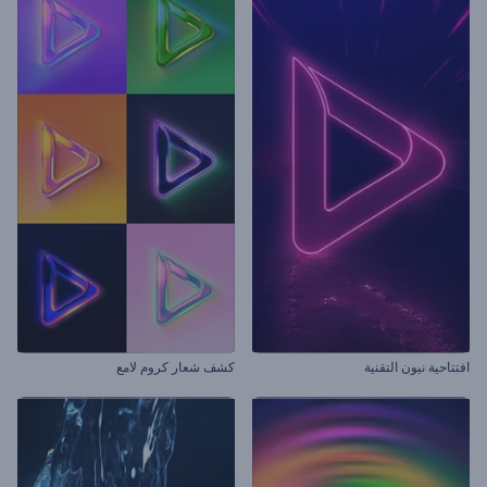
افتتاحية نيون التقنية
كشف شعار كروم لامع