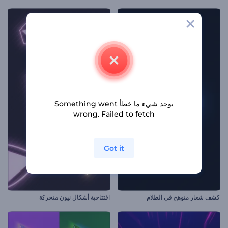
يوجد شيء ما خطأ Something went
wrong. Failed to fetch
Got it
كشف شعار متوهج في الظلام
افتتاحية أشكال نيون متحركة