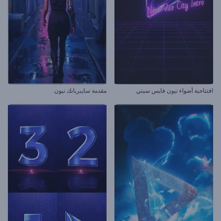
افتتاحية أضواء نيون فايس سيتي
مقدمة سايبربانك نيون