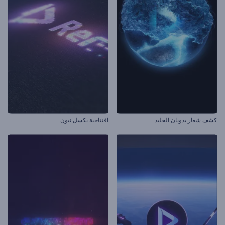
كشف شعار بذوبان الجليد
افتتاحية بكسل نيون