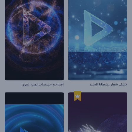
كشف شعار بشظايا الجليد
افتتاحية جسيمات لهب النيون