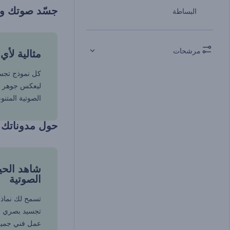
جسّد صوتك ودع
البساطة
مرشحات
مثالية لأي
كل نموذج تج
ليعكس جوهر أن
الصوتية المتنو
حول مدوناتك ا
شاهد الحي
الصوتية
تسمح لك نماذج
تجسيد بصري ف
عمل فني جميل