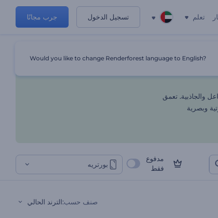
ر
تعلم
تسجيل الدخول
جرب مجانًا
ل يدك
Would you like to change Renderforest language to English?
عل والجاذبية. تعمق
تية وبصرية
مدفوع
بورتريه
فقط
صنف حسب
:
الترند الحالي