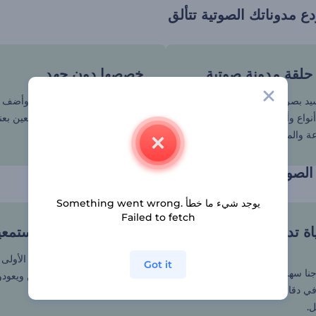
 مدوناتك الصوتية تتألق
 حلقة مدونة صوتية
خصصها دون جهد
سيد بصري مصمم بشكل شامل
قم بتحميل مدونتك الصوتية، وأضف ا
واع وأساليب وأذواق المدونات
النصية، واستعد لإبهار المستمعين بع
عة والمختلفة.
بصرية وصوتية راقية.
لصوتية إلى تحفة بصرية
يوجد شيء ما خطأ Something went wrong.
Failed to fetch
اة تدب في مدوناتك
عزز تفاعلك مع المستمع
اجتذب المستمعين من الثانية الأول
Got it
نا سهلة الاستخدام بإنشاء
بصرية جذابة تبقيهم مندمجين ويعود
ي دقائق، لتتحول كل حلقة إلى
أجل المزيد.
.