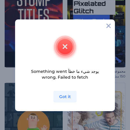
يوجد شيء ما خطأ Something went
مجموعة عناوين بتأثير مشوش
افتتاحية العناوين الإيقاعية
150 مشاهد
wrong. Failed to fetch
Got it