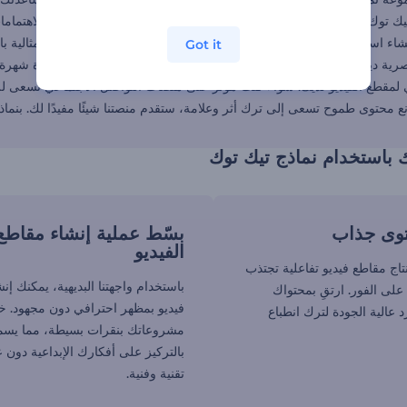
يك توك لدينا ستغير قواعد اللعبة لصانعي المحتوى من جميع الخلفيات والاهتماما
اء اسم فريد وشعار مميز لعلامتك التجارية. قم بتخصيص النتائج لتصبح مثالية ب
Got it
ة ديناميكية ومحرر الفيديوهات الإعلانية من أجل إعلانات مقنعة. لزيادة شهر
ئي لمقطع الفيديو لديك. سواء كنت مؤثر على منصات التواصل الاجتماعي تسعى 
نع محتوى طموح تسعى إلى ترك أثر وعلامة، ستقدم منصتنا شيئًا مفيدًا لك. بنماذ
 باستخدام نماذج تيك توك
وى جذاب
بسّط عملية إنشاء مقاطع
الفيديو
نتاج مقاطع فيديو تفاعلية تجتذب
باستخدام واجهتنا البديهية، يمكنك إن
على الفور. ارتقِ بمحتواك
فيديو بمظهر احترافي دون مجهود.
 عالية الجودة لترك انطباع
مشروعاتك بنقرات بسيطة، مما يسم
بالتركيز على أفكارك الإبداعية دون 
تقنية وفنية.