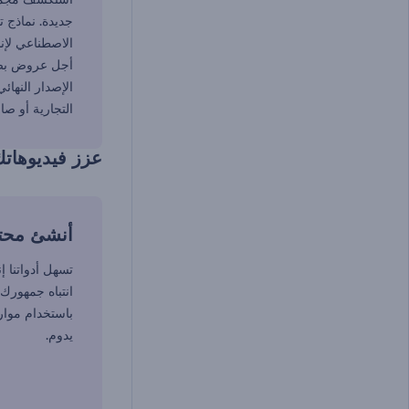
جديدة. نماذج ت
الاصطناعي لإنش
أجل عروض بصري
الإصدار النها
التجارية أو صا
عزز فيديوهاتك
أنشئ محت
تسهل أدواتنا إ
انتباه جمهورك 
باستخدام موارد
يدوم.