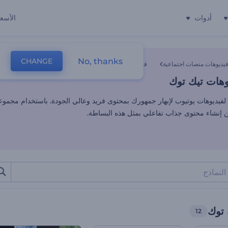
أدوات
الأسعا
وهات تيك توك
No, thanks
CHANGE
يديوهات منصات اجتماعية
فيديوهات تيك توك
وهات تيك توك
لفيديوهات يوتيوب لإبهار جمهورك بمحتوى فريد وعالي الجودة. باستخدام مجموعتن
ن إنشاء محتوى جذاب تفاعلي بمثل هذه البساطة.
 توك
12