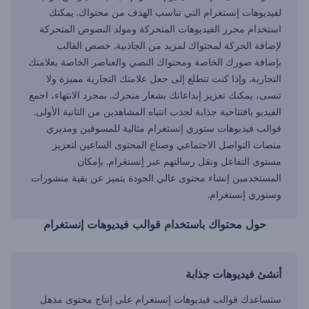
لفيديوهات إنستغرام التي تناسب الهدف من محتواك. يمكنك
استخدام محرر الفيديوهات المتحركة ومولد النصوص المتحركة
لإضافة الحركة لمحتواك لمزيد من الجاذبية. خصص القالب
بإضافة صورك الخاصة ومحتواك النصي والعناصر الخاصة بعلامتك
التجارية. وإذا كنت تتطلع إلى جعل علامتك التجارية مميزة ولا
تنسى، يمكنك تعزيز إبداعاتك بشعار متحرك. بمجرد الانتهاء، اجمع
الفيديو بافتتاحية جذابة لجذب انتباه المشاهدين من الثانية الأولى.
قوالب فيديوهات ستوري إنستغرام مثالية للمسوقين ومديري
منصات التواصل الاجتماعي وصناع المحتوى الساعين لتعزيز
مستوى التفاعل ونقل رسالتهم عبر إنستغرام. بإمكان
المستخدمين إنشاء محتوى عالي الجودة يتميز عن بقية منشورات
وستوري إنستغرام.
حول محتواك باستخدام قوالب فيديوهات إنستغرام
أنشئ فيديوهات جذابة
ستساعدك قوالب فيديوهات إنستغرام على إنتاج محتوى مذهل