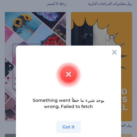
ريل مغامرات الدراجات النارية
رحلة لا تُنسى
يوجد شيء ما خطأ Something went
wrong. Failed to fetch
ريل العروض والخصومات
ريل ترويج لمتجر زهور
Got it