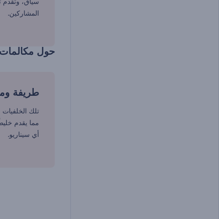
سياق، وتقدم ت
المشاركين.
حول مكالمات ا
طريفة ومت
تلك الخلفيات م
مما يقدم خليطً
أي سيناريو.