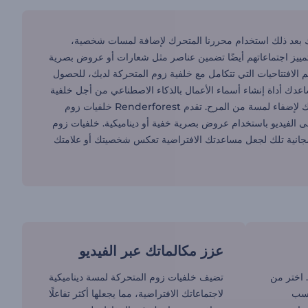
يمكنك بعد ذلك استخدام محررنا المتحرك لإضافة لمسات شخصية،
 تمييز اجتماعاتهم أيضًا تضمين عناصر مثل شعارات أو عروض بصرية
الافتتاحيات التي تتكامل مع خلفية زوم المتحركة لديك، للحصول
دك أداة إنشاء أسماء الأعمال بالذكاء الاصطناعي من أجل خلفية
شخصية على برنامج زوم. هل تحب الألعاب؟ فكر في إضافة خلفية ماينكرافت متحركة لخلفيتك لإضفاء لمسة من المرح. تقدم Renderforest خلفيات زوم
 الفيديو باستخدام عروض بصرية خفية أو ديناميكية. خلفيات زوم
لمجانية تلك لجعل مساعدتك الافتراضية تعكس شخصيتك أو علامتك
عزز مكالماتك عبر الفيديو
 اختر من
تضيف خلفيات زوم المتحركة لمسة ديناميكية
اسب
لاجتماعاتك الافتراضية، مما يجعلها أكثر تفاعلًا