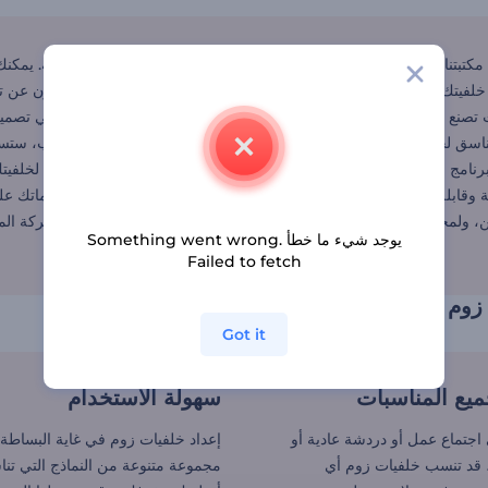
 مكتبتنا الكبيرة لخلفيات زوم المتحركة مجانًا أو باختيار تصميمات مدفوعة. 
 خلفيتك فريدة من نوعها. بإمكان صناع المحتوى أو المحترفين الذين يبحثون عن
ت تصنع محتوى على يوتيوب، بإمكان محرر افتتاحيات يوتيوب مساعدتك في تصميم 
سق لجميع مقاطعك. وإذا كنت تبدأ مغامرة جديدة وتحتاج إلى اسم جذاب، ستساع
 وقابلة للتخصيص، تتضمن خيارات مجانية متحركة واحترافية. عزز مكالماتك على
ين، ولمحترفي العمل عن بعد وصناع المحتوى. استخدم خلفيات زوم المتحركة ا
يوجد شيء ما خطأ Something went wrong.
Failed to fetch
زوم متحركة للارتقاء باجتماعاتك الافتراضية
Got it
ميع المناسبات
سهولة الاستخدام
جتماع عمل أو دردشة عادية أو
إعداد خلفيات زوم في غاية البساطة.
 قد تنسب خلفيات زوم أي
مجموعة متنوعة من النماذج التي تن