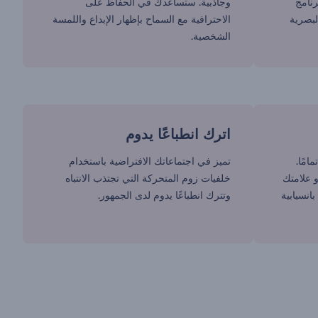
رنامج
وجاذبية. ستساعدك في الحفاظ على
لبصرية
الاحترافية مع السماح بإظهار الإبداع واللمسة
الشخصية.
اترك انطباعًا يدوم
امًا.
تميز في اجتماعاتك الافتراضية باستخدام
 علامتك
خلفيات زوم المتحركة التي تجتذب الانتباه
انسيابية
وتترك انطباعًا يدوم لدى الجمهور.