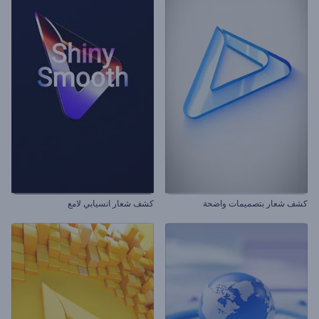
كشف شعار بتصميمات واضحة
كشف شعار انسيابي لامع