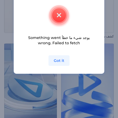
كشف شعار بتصميم واضح
كشف شعار لامع واضح
يوجد شيء ما خطأ Something went
wrong. Failed to fetch
Got it