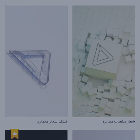
شعار مكعبات متناثرة
كشف شعار معماري