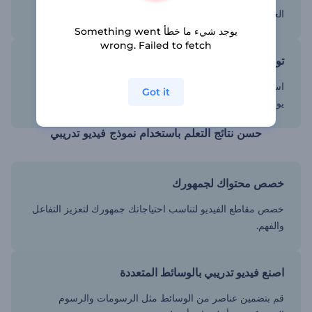
العناصر التفاعلية تجعل فيديوهاتك التدريبية أكثر فعالية.
يوجد شيء ما خطأ Something went
wrong. Failed to fetch
توفير الوقت والموارد
استخدام النماذج يتيح لك إنشاء مقاطع الفيديو في دقائق، مما
Got it
يوفر الوقت والموارد.
حسن نتائج التعلم باستخدام نموذج فيديو تدريبي
خصص محتواك لجمهورك
خصص مقاطع الفيديو لتناسب احتياجاتك جمهورك لتعزيز التفاعل
والفهم.
اصنع فيديو تدريبي بالوسائط المتعددة
قم بتضمين عناصر من الوسائط مثل الرسومات والرسوم