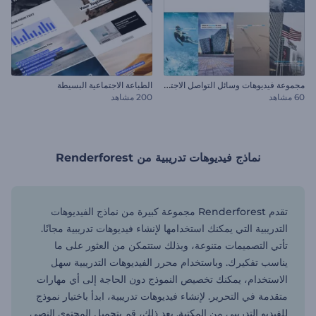
م
جموعة فيديوهات وسائل التواصل الاجتماعي الموضوعية
الطباعة الاجتماعية البسيطة
60 مشاهد
200 مشاهد
نماذج فيديوهات تدريبية من Renderforest
تقدم Renderforest مجموعة كبيرة من نماذج الفيديوهات
التدريبية التي يمكنك استخدامها لإنشاء فيديوهات تدريبية مجانًا.
تأتي التصميمات متنوعة، وبذلك ستتمكن من العثور على ما
يناسب تفكيرك. وباستخدام محرر الفيديوهات التدريبية سهل
الاستخدام، يمكنك تخصيص النموذج دون الحاجة إلى أي مهارات
متقدمة في التحرير. لإنشاء فيديوهات تدريبية، ابدأ باختيار نموذج
للفيديو التدريبي من المكتبة. بعد ذلك، قم بتحميل المحتوى النصي