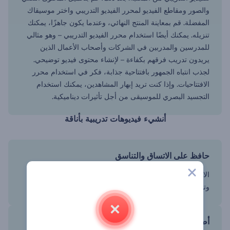
والصور ومقاطع الفيديو لمحرر الفيديو التدريبي واختر موسيقاك
المفضلة. قم بمعاينة المنتج النهائي، وعندما يكون جاهزًا، يمكنك
تنزيله. يمكنك أيضًا استخدام محرر الفيديو التدريبي – وهو مثالي
للمدرسين والمدربين في الشركات وأصحاب الأعمال الذين
يريدون تدريب فرقهم بكفاءة – لإنشاء محتوى فيديو توضيحي.
لجذب انتباه الجمهور بافتتاحية جذابة، فكر في استخدام محرر
الافتتاحيات. وإذا كنت تريد إبهار المشاهدين، يمكنك استخدام
التجسيد البصري للموسيقى من أجل تأثيرات ديناميكية.
أنشيء فيديوهات تدريبية بأناقة
حافظ على الاتساق والتناسق
الاتساق في صناعة المحتوى تساعد في الحفاظ على الجودة
وتحسين النتائج.
أضف عناصر تفاعلية إلى فيديوهاتك التدريبية