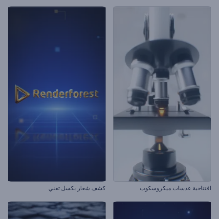
افتتاحية عدسات ميكروسكوب
كشف شعار بكسل تقني