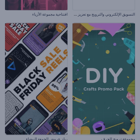
ا
لتسويق الإلكتروني والترويج مع تعزيز محرك البحث
افتتاحية مجموعة الأزياء
مجموعة ترويج للحرف
ريلز عروض الجمعة البيضاء