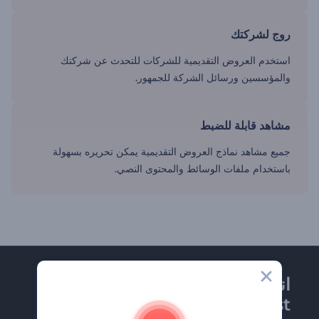
روج لشركتك
استخدم العروض التقديمية للشركات للتحدث عن شركتك
والمؤسسين ورسائل الشركة للجمهور.
مشاهد قابلة للضبط
جميع مشاهد نماذج العروض التقديمية يمكن تحريره بسهولة
باستخدام ملفات الوسائط والمحتوى النصي.
انضم إلى نشرة
Renderforest الإخبارية