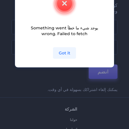
كن من بين أوائل من يستلمون أحدث أخبارنا
وعروضنا
يوجد شيء ما خطأ Something went
wrong. Failed to fetch
Got it
انضم
يمكنك إلغاء اشتراكك بسهولة في أي وقت.
الشركة
حولنا