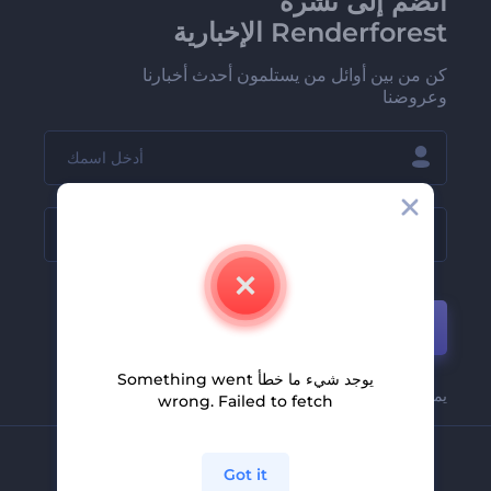
انضم إلى نشرة
Renderforest الإخبارية
كن من بين أوائل من يستلمون أحدث أخبارنا
وعروضنا
انضم
يوجد شيء ما خطأ Something went
يمكنك إلغاء اشتراكك بسهولة في أي وقت.
wrong. Failed to fetch
الشركة
Got it