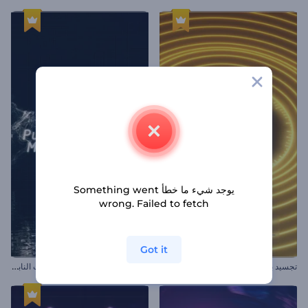
يوجد شيء ما خطأ Something went
wrong. Failed to fetch
Got it
ت
جسيد بصري موسيقي بالجسيمات النابضة
تجسيد بصري بالإيقاعات المموجة