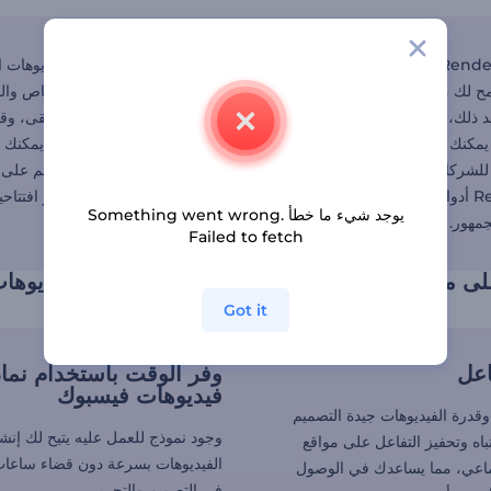
تقدم Renderforest نماذج فيديوهات فيسبوك مجانًا، مما يجعل من السهل إنشاء فيدي
مح لك محرر فيديوهات فيسبوك بتخصيص كل نموذج بالمحتوى النصي الخاص والصور
د ذلك، أضف النص المخصص والوسائط، واختر ألوانك المفضلة والموسيقى، وقم بمعا
مكنك أيضًا استخدام محرر المقاطع المتحركة لإنشاء فيديوهات متحركة يمكن
عة للشركات والمسوقين وصانعي المحتوى الذين يتطلعون إلى تعزيز وجودهم على م
Renderforest أدوات لقنوات ومنصات التواصل الاجتماعي الأخرى أيضًا. ولديك محرر ا
يوجد شيء ما خطأ Something went wrong.
مهور.
Failed to fetch
ى مواقع التواصل الاجتماعي باستخدام نماذج فيديوها
Got it
اعل
وفر الوقت باستخدام نما
فيديوهات فيسبوك
 وقدرة الفيديوهات جيدة التصميم
وجود نموذج للعمل عليه يتيح لك إنش
اه وتحفيز التفاعل على مواقع
الفيديوهات بسرعة دون قضاء ساعا
ماعي، مما يساعدك في الوصول
في التصميم والتحرير.