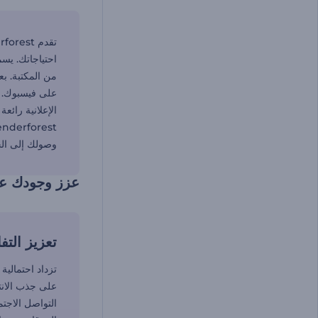
احتياجاتك. يس
من المكتبة. بع
على فيسبوك. ي
الإعلانية رائ
وصولك إلى الج
عزز وجودك عل
تعزيز التف
تزداد احتمالية
على جذب الانتب
التواصل الاجت