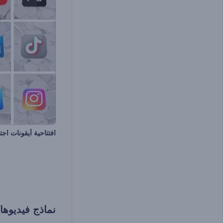
افتتاحية أيقونات اجت
نماذج فيديوهات فيس