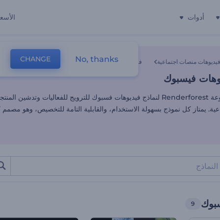
أدوات
الأسعا
وهات فيسبوك
No, thanks
CHANGE
يديوهات منصات اجتماعية
فيديوهات فيسبوك
وهات فيسبوك
استكشف مجموعة Renderforest لنماذج فيديوهات فسبوك للترويج للفعاليات وتدشين ا
عية. يمتاز كل نموذج بسهولة الاستخدام، والقابلية التامة للتخصيص، وهو مصم
بوك
9