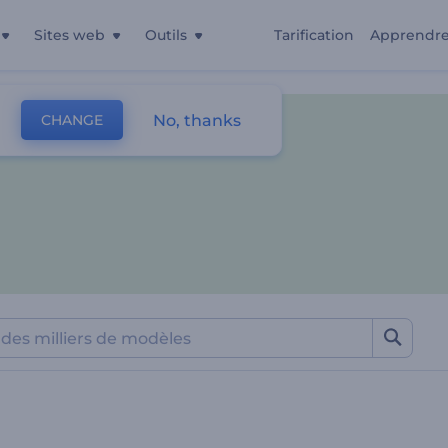
Sites web
Outils
Tarification
Apprendr
No, thanks
CHANGE
es
Visualisations Musicales