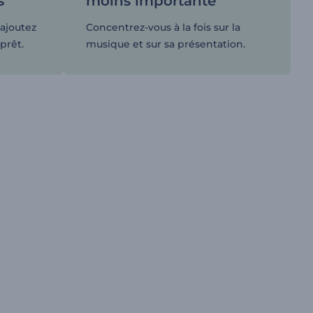
s
moins importante
ajoutez
Concentrez-vous à la fois sur la
 prêt.
musique et sur sa présentation.