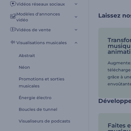
Vidéos réseaux sociaux
Modèles d'annonces
Laissez no
vidéo
Vidéos de vente
Transfo
Visualisations musicales
musiqu
animat
Abstrait
Augmentez
Néon
télécharg
grâce à une
Promotions et sorties
envoûtante
musicales
Énergie électro
Développe
Boucles de tunnel
Visualiseurs de podcasts
Faites 