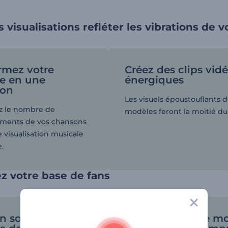
s visualisations refléter les vibrations de 
rmez votre
Créez des clips vid
e en une
énergiques
ion
Les visuels époustouflants 
 le nombre de
modèles feront la moitié du 
ements de vos chansons
 visualisation musicale
.
z votre base de fans
en sorte que votre
Personnalisez le m