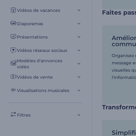
Vidéos de vacances
Faites pas
Diaporamas
Présentations
Amélior
commun
Vidéos réseaux sociaux
Organisez
Modèles d'annonces
message en
vidéo
visuelles 
Vidéos de vente
l'informat
Visualisations musicales
Transforme
Filtres
Simplifi