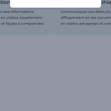
tions complexes
forme d'infographi
z des informations
Communiquez vos idées pl
en vidéos visuellement
efficacement en les convert
 et faciles à comprendre.
en vidéos amusantes et créa