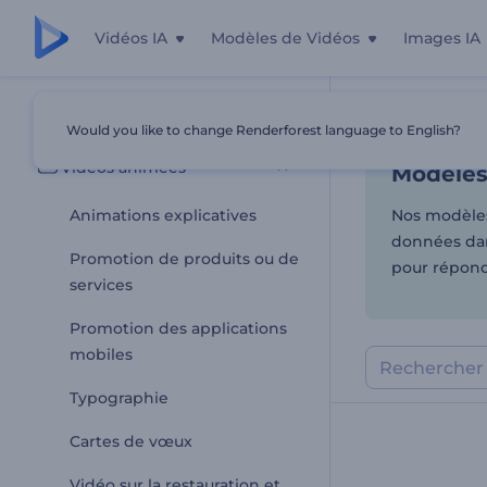
Vidéos IA
Modèles de Vidéos
Images IA
Modèles
Tous les modèles
Would you like to change Renderforest language to English?
Accueil
Modèl
Vidéos animées
Modèles
Animations explicatives
Nos modèles
données dans
Promotion de produits ou de
pour répondr
services
Promotion des applications
mobiles
Typographie
Cartes de vœux
Vidéo sur la restauration et