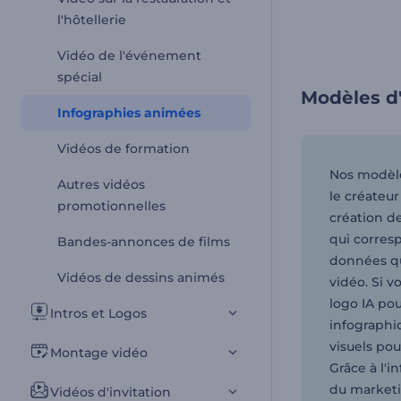
l'hôtellerie
Vidéo de l'événement
spécial
Modèles d
Infographies animées
Vidéos de formation
Nos modèles
Autres vidéos
le créateu
promotionnelles
création d
qui corresp
Bandes-annonces de films
données qu
Vidéos de dessins animés
vidéo. Si v
logo IA pou
Intros et Logos
infographi
visuels po
Montage vidéo
Grâce à l'i
du marketin
Vidéos d'invitation