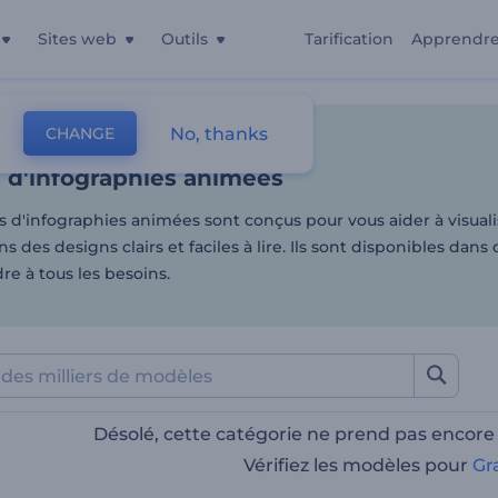
Sites web
Outils
Tarification
Apprendr
 d'infographies animées
No, thanks
CHANGE
es
Vidéos Animées
Infographies Animées
 d'infographies animées
 d'infographies animées sont conçus pour vous aider à visuali
 des designs clairs et faciles à lire. Ils sont disponibles dans 
e à tous les besoins.
Désolé, cette catégorie ne prend pas encore
Vérifiez les modèles pour
Gr