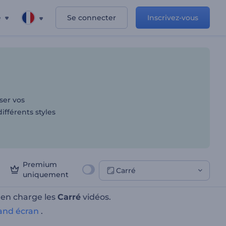
e
Se connecter
Inscrivez-vous
ser vos
différents styles
Premium
Carré
uniquement
 en charge les
Carré
vidéos.
and écran
.