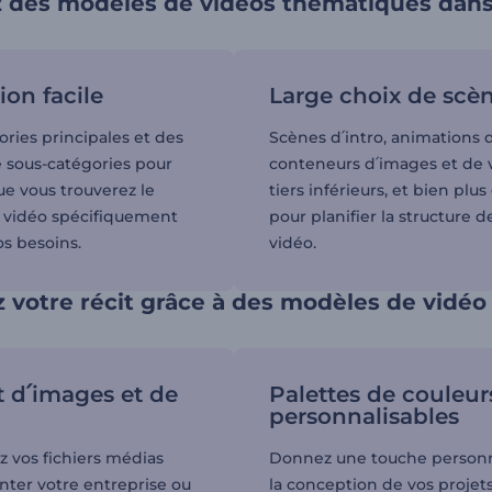
 des modèles de vidéos thématiques dans 
ion facile
Large choix de scè
ries principales et des
Scènes d՛intro, animations 
e sous-catégories pour
conteneurs d՛images et de 
ue vous trouverez le
tiers inférieurs, et bien plu
 vidéo spécifiquement
pour planifier la structure d
os besoins.
vidéo.
votre récit grâce à des modèles de vidéo 
 d՛images et de
Palettes de couleur
personnalisables
z vos fichiers médias
Donnez une touche personn
nter votre entreprise ou
la conception de vos projets