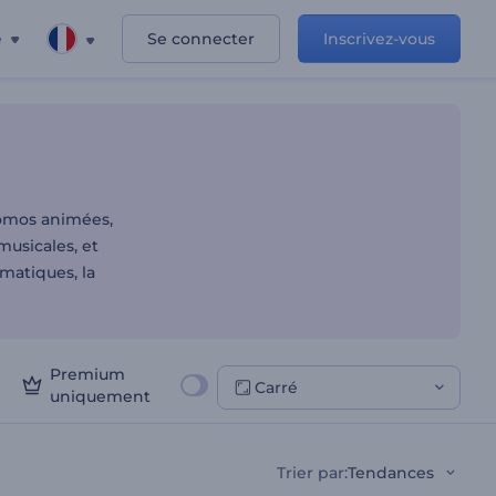
e
Se connecter
Inscrivez-vous
esoins
romos animées,
musicales, et
matiques, la
Premium
Carré
uniquement
Trier par
:
Tendances