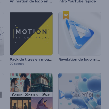
imation rapide de logo
Animation de logo en brillance élégante
Intro YouTube rapide
mation de logo - Particules simples
Pack de titres en mouvement
Révélation de logo minimaliste
70 scènes