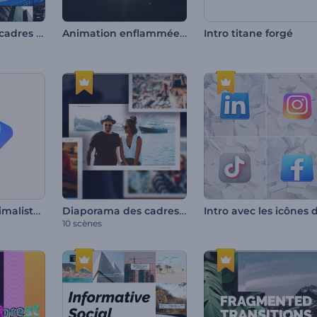
Ouverture des cadres cinétiques
Animation enflammée du logo
Intro titane forgé
Animation minimaliste de logo d'entreprise
Diaporama des cadres Polaroid
10 scènes