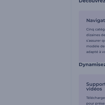
Découvrez
Navigat
Cinq catégo
dizaines d
s՛assurer q
modèle de
adapté à v
Dynamisez 
Support
vidéos
Télécharge
pour prése