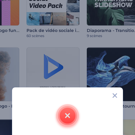
Animation du logo funky des années 80
Pack de vidéo sociale informative
Diaporama 
60 scènes
9 scènes
Animation de logo - Particules scintillantes
Animation minimaliste du logo