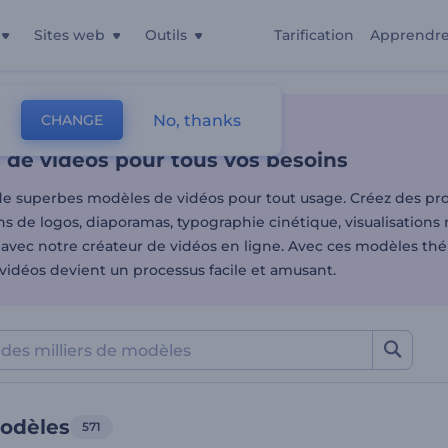
Sites web
Outils
Tarification
Apprendr
de vidéos pour tous vos b
No, thanks
CHANGE
es
 de vidéos pour tous vos besoins
e superbes modèles de vidéos pour tout usage. Créez des p
s de logos, diaporamas, typographie cinétique, visualisations 
 avec notre créateur de vidéos en ligne. Avec ces modèles thé
vidéos devient un processus facile et amusant.
modèles
571