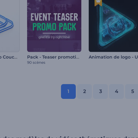
Animation Logo Couches Simples
Pack - Teaser promotionnel des événements
90 scènes
1
2
3
4
5