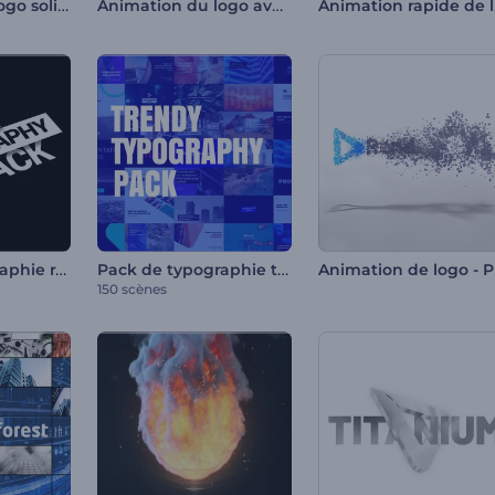
Animation de logo solide
Animation du logo avec lignes claires
An
Pack de typographie rapide
Pack de typographie tendance
Ani
150 scènes