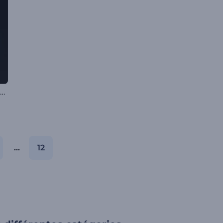
Animation de logo - Univers étoilé
...
12