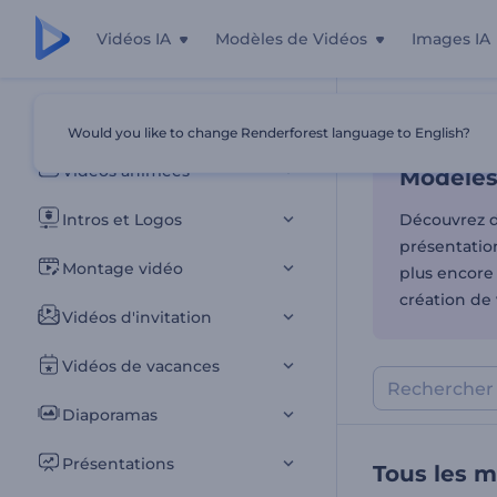
Vidéos IA
Modèles de Vidéos
Images IA
Modèles 
Tous les modèles
Would you like to change Renderforest language to English?
Accueil
Modèl
Vidéos animées
Modèles
Intros et Logos
Découvrez d
présentation
Montage vidéo
plus encore
création de 
Vidéos d'invitation
Vidéos de vacances
Diaporamas
Présentations
Tous les 