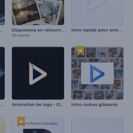
- Transitions fragmentées
Diaporama en retournement
Intro rapide pour entreprises
20 scènes
Intro - Shuriken tournant
Animation de logo - Glitch rapide
Intro cadres glissants