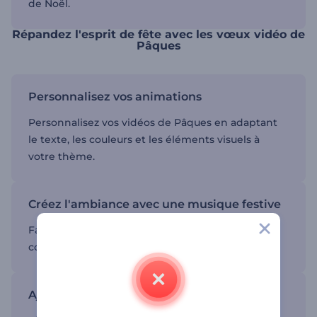
de Noël.
Répandez l'esprit de fête avec les vœux vidéo de
Pâques
Personnalisez vos animations
Personnalisez vos vidéos de Pâques en adaptant
le texte, les couleurs et les éléments visuels à
votre thème.
Créez l'ambiance avec une musique festive
Faites ressortir votre vidéo avec un son qui
complète le ton et l'ambiance de vos créations.
Ajoutez de l'esprit à vos vidéos de Pâques