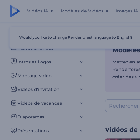
Vidéos IA
Modèles de Vidéos
Images IA
Modèles
Tous les modèles
Would you like to change Renderforest language to English?
Accueil
Modèl
Vidéos animées
Modèles
Intros et Logos
Mettez en a
Renderfores
Montage vidéo
créer des v
Vidéos d'invitation
Vidéos de vacances
Diaporamas
Vidéos de
Présentations