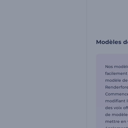
Modèles d
Nos modèles
facilement
modèle de 
Renderfore
Commencez 
modifiant l
des voix of
de modèles
mettre en 