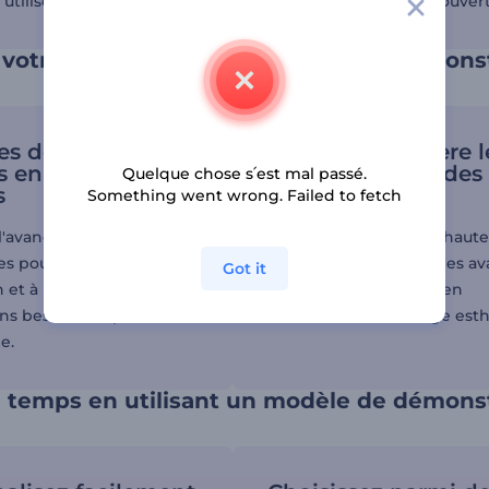
utiliser notre créateur d'intros YouTube pour créer une ouver
 votre marque avec des vidéos de démonst
des démos de
Mettez en lumière l
s en quelques
fonctionnalités des
Quelque chose s՛est mal passé.
s
produits
Something went wrong. Failed to fetch
l'avance et personnalisez
Utilisez des visuels de haute
s pour correspondre à
pour mettre en avant les a
Got it
n et à l'identité de votre
de votre marque tout en
ns besoin d'expérience
maintenant une image esth
e.
 temps en utilisant un modèle de démonst