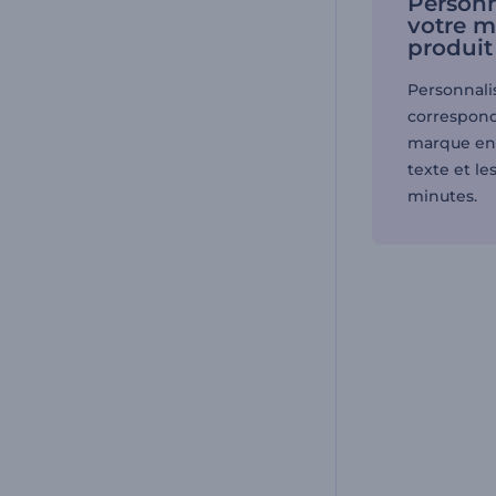
Personn
votre m
produit
Personnali
correspond
marque en a
texte et le
minutes.