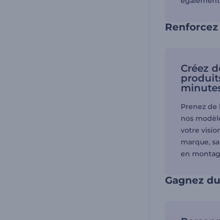
également 
Renforcez
Créez 
produit
minute
Prenez de 
nos modèle
votre visio
marque, sa
en montag
Gagnez du