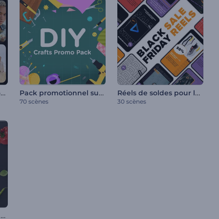
Opener à collages modernes
Pack promotionnel sur l'artisanat
Réels de soldes pour le Black Friday
70 scènes
30 scènes
Promo - Offres spéciales des restaurants