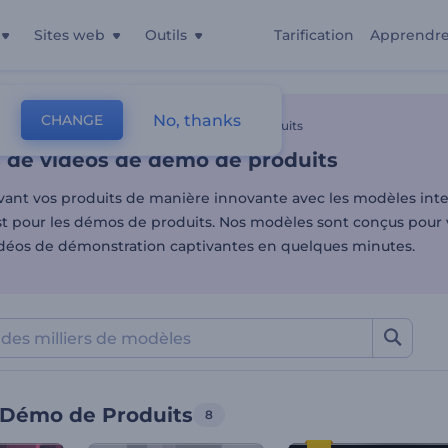
Sites web
Outils
Tarification
Apprendr
 de vidéos de démo de pro
No, thanks
CHANGE
es
Vidéos De Vente
Vidéos De Démo De Produits
 de vidéos de démo de produits
vant vos produits de manière innovante avec les modèles inter
t pour les démos de produits. Nos modèles sont conçus pour 
idéos de démonstration captivantes en quelques minutes.
 Démo de Produits
8