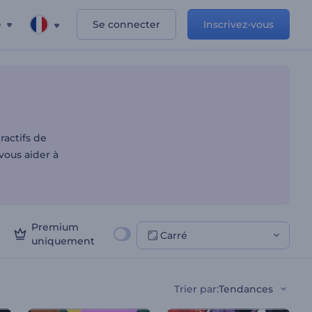
e
Se connecter
Inscrivez-vous
duits
actifs de
vous aider à
Premium
Carré
uniquement
Trier par
:
Tendances