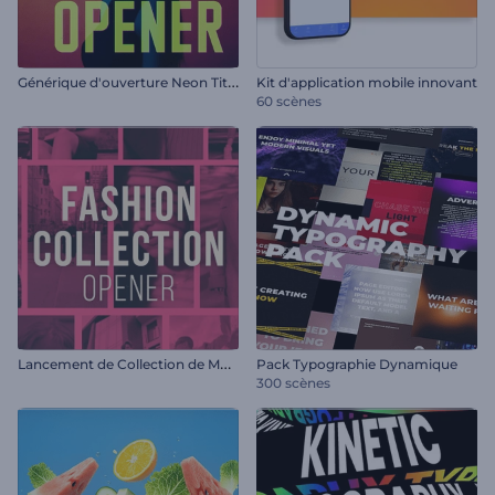
G
énérique d'ouverture Neon Titles
Kit d'application mobile innovant
60 scènes
L
ancement de Collection de Mode
Pack Typographie Dynamique
300 scènes