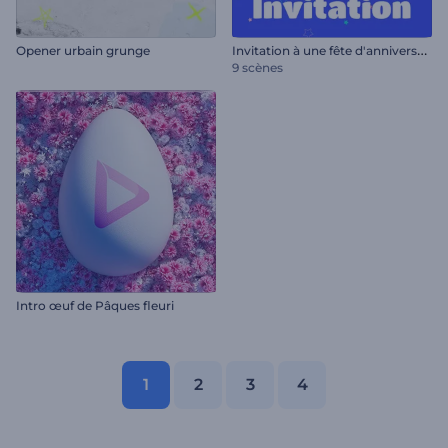
I
nvitation à une fête d'anniversaire
Opener urbain grunge
9 scènes
Intro œuf de Pâques fleuri
1
2
3
4