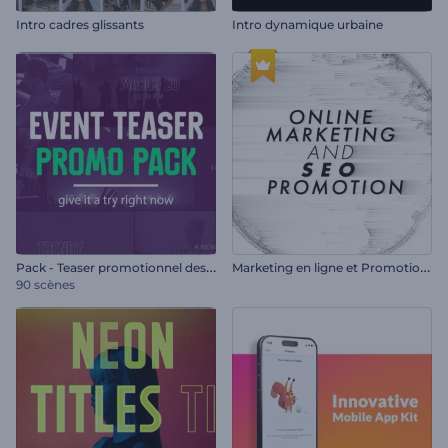
Intro cadres glissants
Intro dynamique urbaine
P
ack - Teaser promotionnel des événements
M
arketing en ligne et Promotion SEO
90 scènes