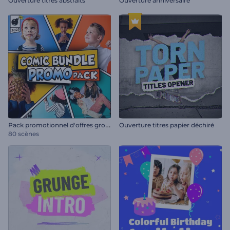
Ouverture titres abstraits
Ouverture anniversaire
P
ack promotionnel d'offres groupées de bandes dessinées
Ouverture titres papier déchiré
80 scènes