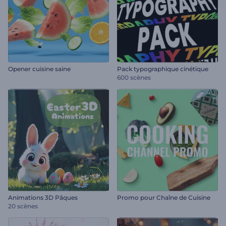
Opener cuisine saine
Pack typographique cinétique
600 scènes
Animations 3D Pâques
Promo pour Chaîne de Cuisine
20 scènes