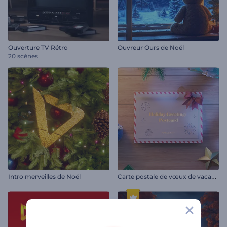
Ouverture TV Rétro
Ouvreur Ours de Noël
20 scènes
C
arte postale de vœux de vacances
Intro merveilles de Noël