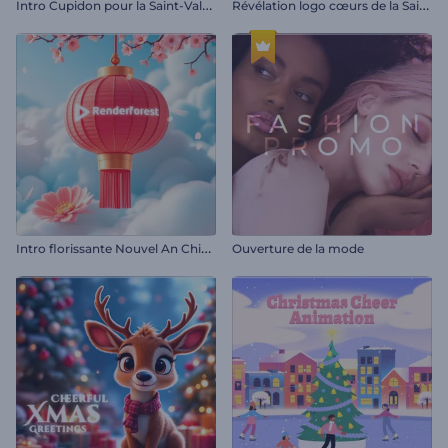
I
ntro Cupidon pour la Saint-Valentin
R
évélation logo cœurs de la Saint-Valentin
I
ntro florissante Nouvel An Chinois
Ouverture de la mode