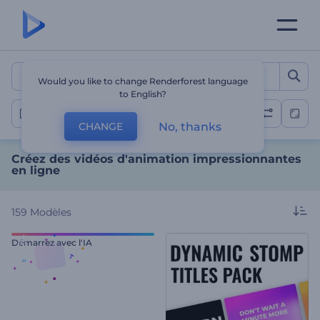
Créez des vidéos d'animat
Would you like to change Renderforest language
to English?
Vidéos animées
No, thanks
CHANGE
Créez des vidéos d'animation impressionnantes
en ligne
159
Modèles
Démarrez avec l'IA