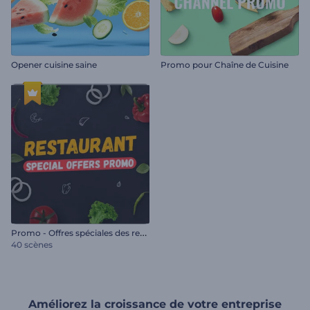
Opener cuisine saine
Promo pour Chaîne de Cuisine
P
romo - Offres spéciales des restaurants
40 scènes
Améliorez la croissance de votre entreprise