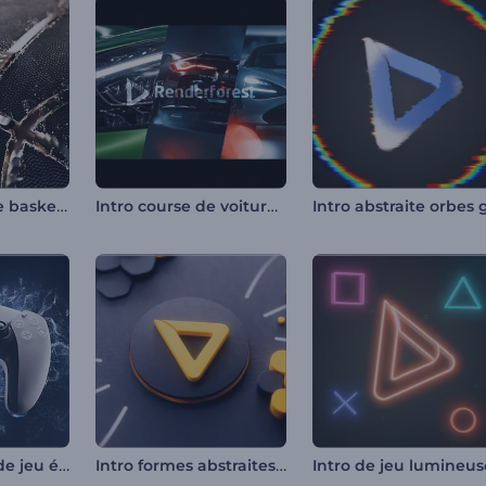
Intro réaliste de basket-ball
Intro course de voitures de sport
Intro manette de jeu éclatante
Intro formes abstraites 3D
Intro de jeu lumineus