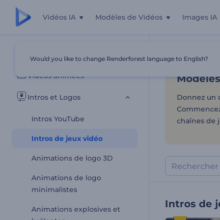
Vidéos IA
Modèles de Vidéos
Images IA
Modèles 
Tous les modèles
Would you like to change Renderforest language to English?
Accueil
Modèl
Vidéos animées
Modèles 
Intros et Logos
Donnez un c
Commencez à
Intros YouTube
chaînes de j
Intros de jeux vidéo
Animations de logo 3D
Animations de logo
minimalistes
Intros de 
Animations explosives et