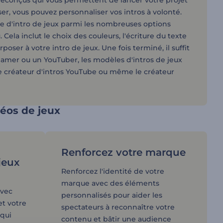
réconçus qui vous permettent de lancer votre projet
iser, vous pouvez personnaliser vos intros à volonté.
e d'intro de jeux parmi les nombreuses options
la inclut le choix des couleurs, l'écriture du texte
oser à votre intro de jeux. Une fois terminé, il suffit
reamer ou un YouTuber, les modèles d'intros de jeux
le créateur d'intros YouTube ou même le créateur
déos de jeux
Renforcez votre marque
jeux
Renforcez l'identité de votre
marque avec des éléments
avec
personnalisés pour aider les
et votre
spectateurs à reconnaître votre
 qui
contenu et bâtir une audience