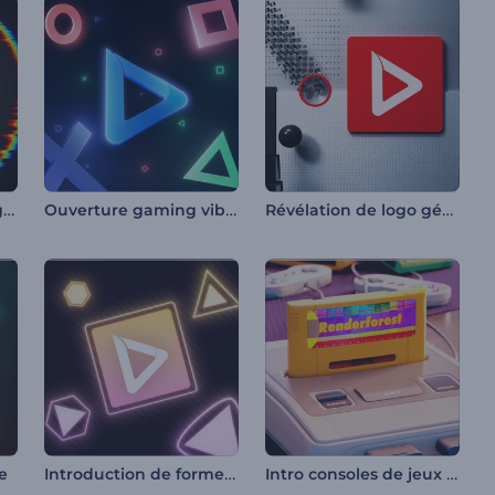
Intro abstraite orbes glitchées
Ouverture gaming vibrant
Révélation de logo géométrique 3D
Introduction de formes dynamiques néon
Intro consoles de jeux rétro
e