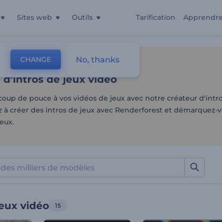
Sites web
Outils
Tarification
Apprendr
d'intros de jeux vidéo
No, thanks
CHANGE
es
Intros Et Logos
Intros De Jeux Vidéo
d'intros de jeux vidéo
oup de pouce à vos vidéos de jeux avec notre créateur d'intro
 créer des intros de jeux avec Renderforest et démarquez-v
eux.
jeux vidéo
15