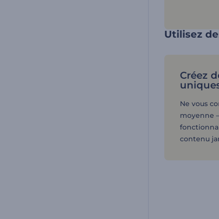
Utilisez d
Créez d
unique
Ne vous co
moyenne — 
fonctionna
contenu ja