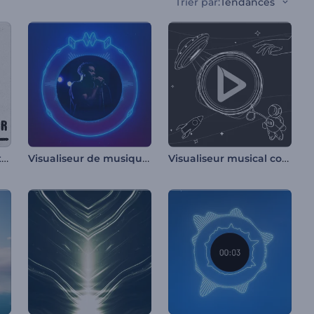
Trier par
:
Tendances
Visualisateur de spectre audio déformé
Visualiseur de musique Minimal Beats
Visualiseur musical cosmic