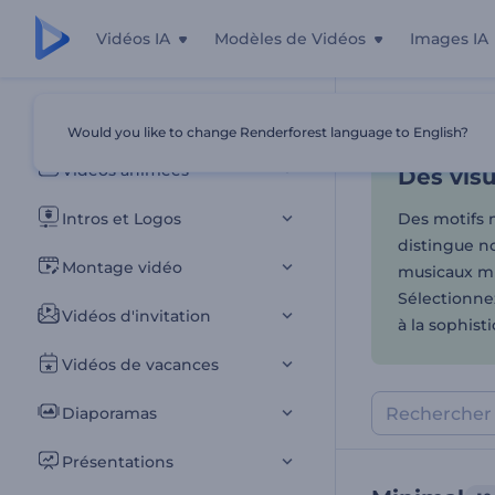
Vidéos IA
Modèles de Vidéos
Images IA
Des visu
Tous les modèles
Would you like to change Renderforest language to English?
Accueil
Modèl
Vidéos animées
Des visu
Intros et Logos
Des motifs m
distingue no
Montage vidéo
musicaux mi
Sélectionne
Vidéos d'invitation
à la sophisti
Vidéos de vacances
Diaporamas
Présentations