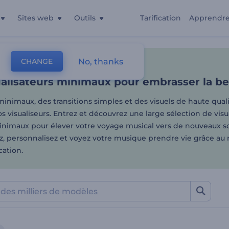
Sites web
Outils
Tarification
Apprendr
alisateurs minimaux pour e
No, thanks
CHANGE
es
Visualisations Musicales
Minimal
alisateurs minimaux pour embrasser la bea
inimaux, des transitions simples et des visuels de haute qualit
s visualiseurs. Entrez et découvrez une large sélection de visu
nimaux pour élever votre voyage musical vers de nouveaux 
z, personnalisez et voyez votre musique prendre vie grâce au
cation.