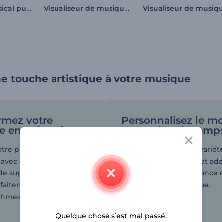
Visualiseur musical pulsé
Visualiseur de musique Dark Lightning
e touche artistique à votre musique
rmez votre
Personnalisez le m
e en animation
en un rien de temp
tre public non
Choisissez parmi une variét
avec de la musique mais
styles de visualisation et ad
de superbes visuels
chaque détail à l'ambiance 
faitement synchronisés
genre de votre musique.
ythmes.
Quelque chose s՛est mal passé.