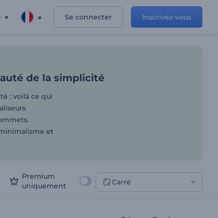
e
Se connecter
Inscrivez-vous
mbrasser la beauté de la s
uté de la simplicité
é : voilà ce qui
aliseurs
sommets.
 minimalisme et
Premium
Carré
uniquement