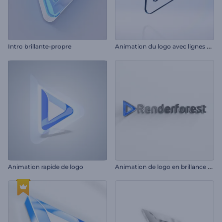
A
nimation du logo avec lignes claires
Intro brillante-propre
A
nimation de logo en brillance élégante
Animation rapide de logo