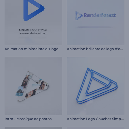
A
nimation brillante de logo d'entreprise
Animation minimaliste du logo
A
nimation Logo Couches Simples
Intro - Mosaïque de photos