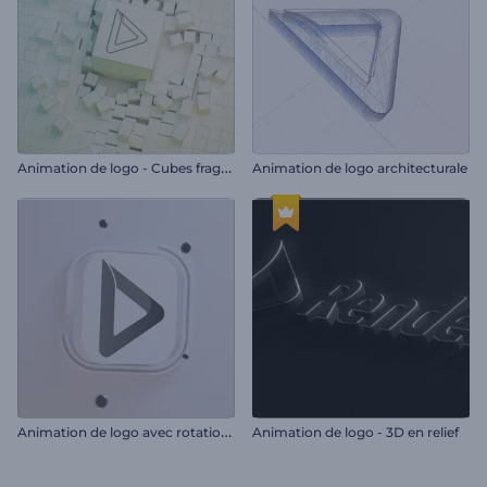
A
nimation de logo - Cubes fragmentés
Animation de logo architecturale
A
nimation de logo avec rotation minimale
Animation de logo - 3D en relief