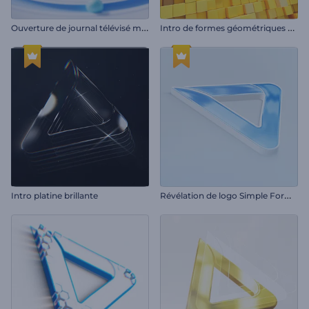
O
uverture de journal télévisé mondial
I
ntro de formes géométriques épurées
R
évélation de logo Simple Forming
Intro platine brillante