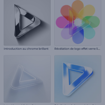
R
évélation de logo effet verre liquide
Introduction au chrome brillant