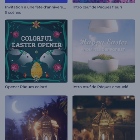
I
nvitation à une fête d'anniversaire
Intro œuf de Pâques fleuri
9 scènes
Opener Pâques coloré
Intro œuf de Pâques craquelé