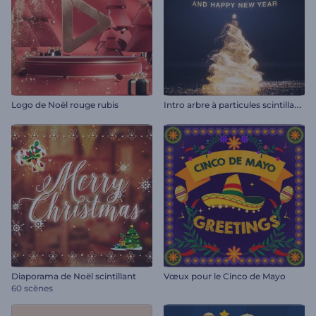
I
ntro arbre à particules scintillantes
Logo de Noël rouge rubis
Diaporama de Noël scintillant
Vœux pour le Cinco de Mayo
60 scènes