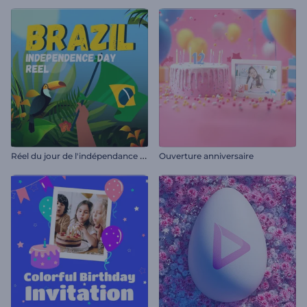
R
éel du jour de l'indépendance du Brésil
Ouverture anniversaire