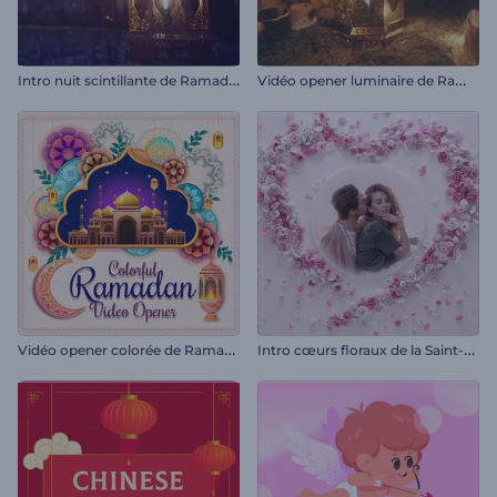
I
ntro nuit scintillante de Ramadan
V
idéo opener luminaire de Ramadan
V
idéo opener colorée de Ramadan
I
ntro cœurs floraux de la Saint-Valentin