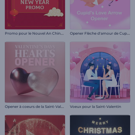
P
romo pour le Nouvel An Chinois
O
pener Flèche d'amour de Cupidon
O
pener à coeurs de la Saint-Valentin
Voeux pour la Saint-Valentin