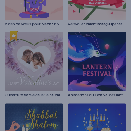
V
idéo de vœux pour Maha Shivratri
Reizvoller Valentinstag-Opener
O
uverture florale de la Saint-Valentin
A
nimations du Festival des lanternes