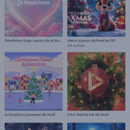
R
évélation logo cœurs de la Saint-Valentin
Vœux joyeux de Noël en 3D
40 scènes
Animations joyeuses de Noël
Intro festive bal de Noël