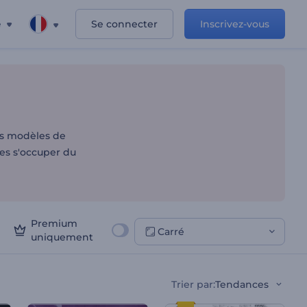
e
Se connecter
Inscrivez-vous
os modèles de
es s'occuper du
Premium
Carré
uniquement
Trier par
:
Tendances