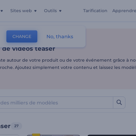
Sites web
Outils
Tarification
Apprendr
de vidéos teaser
No, thanks
CHANGE
es
Montage Vidéo
Vidéos Teaser
 de vidéos teaser
ente autour de votre produit ou de votre événement grâce à n
croche. Ajoutez simplement votre contenu et laissez les modèl
aser
27