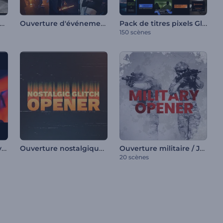
de-annonce de film d'horreur
Ouverture d'événement enjoué
Pack de titres pixels Glitch
150 scènes
Ouverture de titres dynamiques
Ouverture nostalgique glitch
Ouverture militaire / Jour de la Victoire
20 scènes