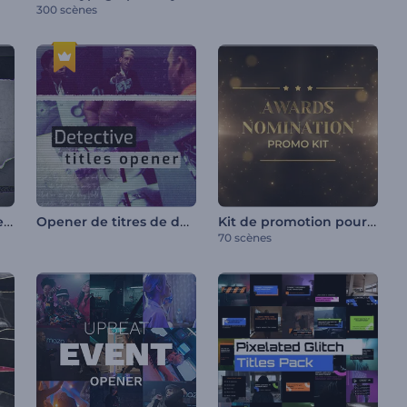
300 scènes
Ouverture titres papier déchiré
Opener de titres de détective
Kit de promotion pour les nominations aux prix
70 scènes