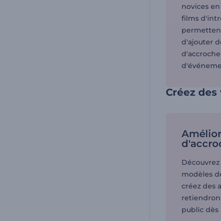
novices en
films d'int
permettent
d'ajouter d
d'accroche 
d'événemen
Créez des 
Amélior
d'accro
Découvrez
modèles de
créez des 
retiendront
public dès