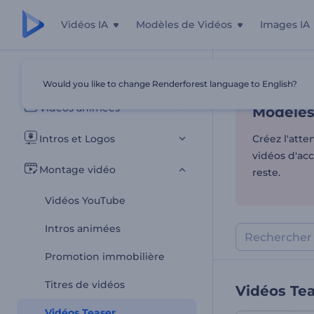
Vidéos IA
Modèles de Vidéos
Images IA
Modèles 
Tous les modèles
Would you like to change Renderforest language to English?
Accueil
Modèl
Vidéos animées
Modèles
Intros et Logos
Créez l'att
vidéos d'ac
Montage vidéo
reste.
Vidéos YouTube
Intros animées
Promotion immobilière
Titres de vidéos
Vidéos Te
Vidéos Teaser