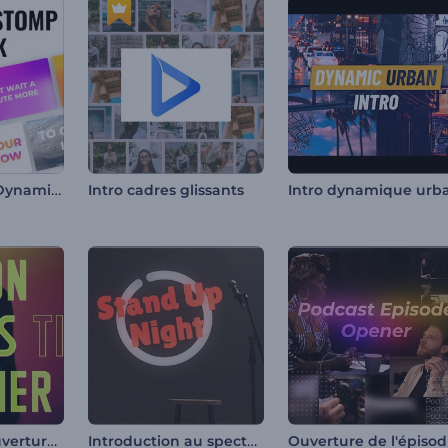
Pack de titres Dynamic Stomp
Intro cadres glissants
Générique d'ouverture Neon Titles
Introduction au spectacle d'humour
Ouv