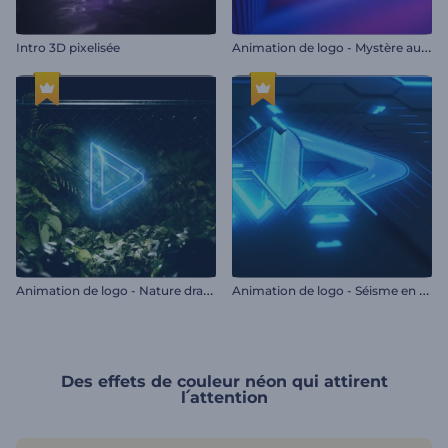
A
nimation de logo - Mystère au néon
Intro 3D pixelisée
A
nimation de logo - Nature dramatique
A
nimation de logo - Séisme en néon
Des effets de couleur néon qui attirent
l՛attention