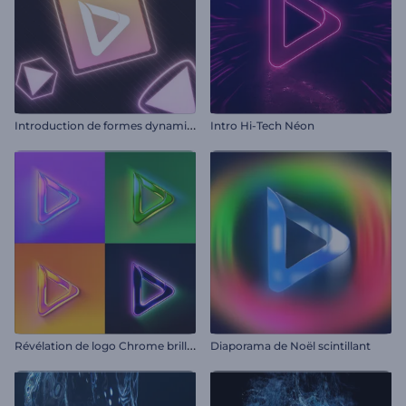
I
ntroduction de formes dynamiques néon
Intro Hi-Tech Néon
R
évélation de logo Chrome brillant
Diaporama de Noël scintillant