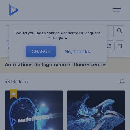
Animations de logo néon e
Would you like to change Renderforest language
to English?
Animations de logo néon
No, thanks
CHANGE
Animations de logo néon et fluorescentes
48
Modèles