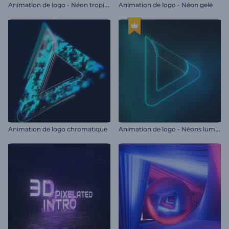
A
nimation de logo - Néon tropical
Animation de logo - Néon gelé
A
nimation de logo - Néons lumineux
Animation de logo chromatique