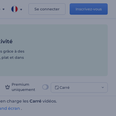
e
Se connecter
Inscrivez-vous
e secteur d'activité
ivité
ls grâce à des
, plat et dans
Premium
Carré
uniquement
 en charge les
Carré
vidéos.
and écran
.