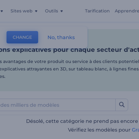
Sites web
Outils
Tarification
Apprendr
ns explicatives pour chaqu
No, thanks
CHANGE
es
Vidéos Animées
Animations Explicatives
ns explicatives pour chaque secteur d'act
s avantages de votre produit ou service à des clients potentie
xplicatives attrayantes en 3D, sur tableau blanc, à lignes fines
es.
Désolé, cette catégorie ne prend pas encore
Vérifiez les modèles pour
Gr