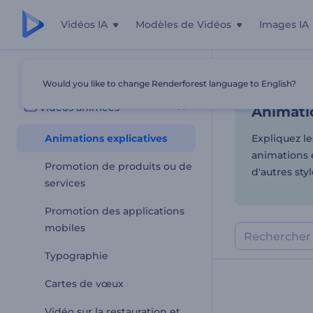
Vidéos IA
Modèles de Vidéos
Images IA
Animatio
Tous les modèles
Would you like to change Renderforest language to English?
Accueil
Modèl
Vidéos animées
Animatio
Animations explicatives
Expliquez le
animations e
Promotion de produits ou de
d'autres styl
services
Promotion des applications
mobiles
Typographie
Cartes de vœux
Vidéo sur la restauration et