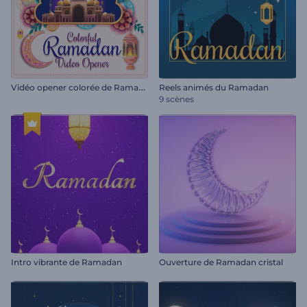
V
idéo opener colorée de Ramadan
Reels animés du Ramadan
9 scènes
Intro vibrante de Ramadan
Ouverture de Ramadan cristal