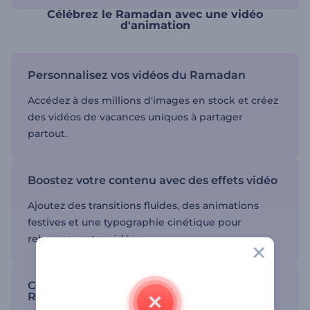
Célébrez le Ramadan avec une vidéo
d'animation
Personnalisez vos vidéos du Ramadan
Accédez à des millions d'images en stock et créez
des vidéos de vacances uniques à partager
partout.
Boostez votre contenu avec des effets vidéo
Ajoutez des transitions fluides, des animations
festives et une typographie cinétique pour
rehausser votre vidéo.
Commencez fort avec les modèles vidéo du
Ramadan