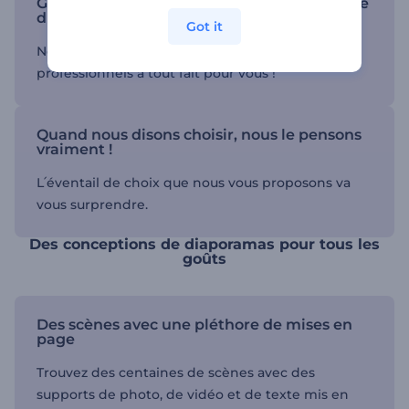
Gagnez du temps sur la conception de votre
diaporama
Got it
Notre équipe de concepteurs et d՛animateurs
professionnels a tout fait pour vous !
Quand nous disons choisir, nous le pensons
vraiment !
L՛éventail de choix que nous vous proposons va
vous surprendre.
Des conceptions de diaporamas pour tous les
goûts
Des scènes avec une pléthore de mises en
page
Trouvez des centaines de scènes avec des
supports de photo, de vidéo et de texte mis en