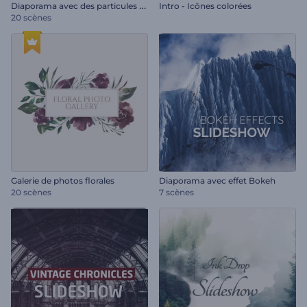
D
iaporama avec des particules éclaboussantes
Intro - Icônes colorées
20 scènes
Galerie de photos florales
Diaporama avec effet Bokeh
20 scènes
7 scènes