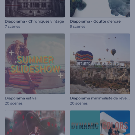
Diaporama - Chroniques vintage
Diaporama - Goutte d'encre
7 scènes
9 scènes
D
iaporama minimaliste de rêveurs
Diaporama estival
20 scènes
20 scènes