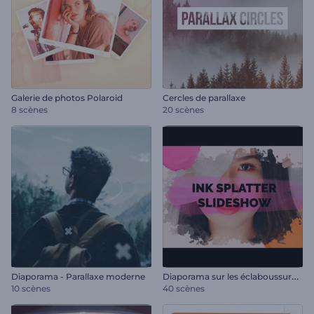
Galerie de photos Polaroid
Cercles de parallaxe
8 scènes
20 scènes
D
iaporama sur les éclaboussures d'encre
Diaporama - Parallaxe moderne
10 scènes
40 scènes